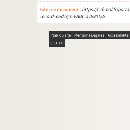
Ms. Piroux 55. Hénaménil
Citer ce document :
https://ccfr.bnf.fr/por
Ms. Piroux 56. Herbéviller
record=eadcgm:EADC:a1990155
Ms. Piroux 57. Jolivet
Ms. Piroux 58. Landécourt
Plan du site
Mentions Légales
Accessibilit
Ms. Piroux 59. Laneuveville-aux-Bois
v 31.1.0
Ms. Piroux 60. Bâtiments du fief de La Roc
Ms. Piroux 61. Lenoncourt
Ms. Piroux 62. Maison de la charité de Lu
Ms. Piroux 63. Lunéville
Ms. Piroux 64. Madecourt
Ms. Piroux 65. Magnières
Ms. Piroux 66. Maizières
Ms. Piroux 67. Moulin de Manonviller
Ms. Piroux 69. Marainviller