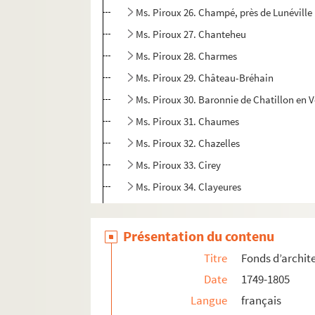
Ms. Piroux 26. Champé, près de Lunévill
Ms. Piroux 27. Chanteheu
Ms. Piroux 28. Charmes
Ms. Piroux 29. Château-Bréhain
Ms. Piroux 30. Baronnie de Chatillon en V
Ms. Piroux 31. Chaumes
Ms. Piroux 32. Chazelles
Ms. Piroux 33. Cirey
Ms. Piroux 34. Clayeures
Ms. Piroux 35. Cleurie
Ms. Piroux 36. Coincourt
Présentation du contenu
Ms. Piroux 37. Crévic
Titre
Fonds d’archit
Ms. Piroux 38. Croismare
Date
1749-1805
Ms. Piroux 39. Deneuvre
Langue
français