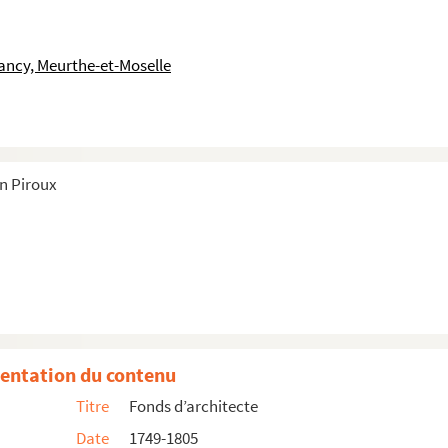
ancy, Meurthe-et-Moselle
in Piroux
a Marre
entation du contenu
axime Renaut
Titre
Fonds d’architecte
t et de redistribution de la somme
Date
1749-1805
roux