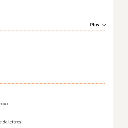
Plus
iroux
e de lettres]