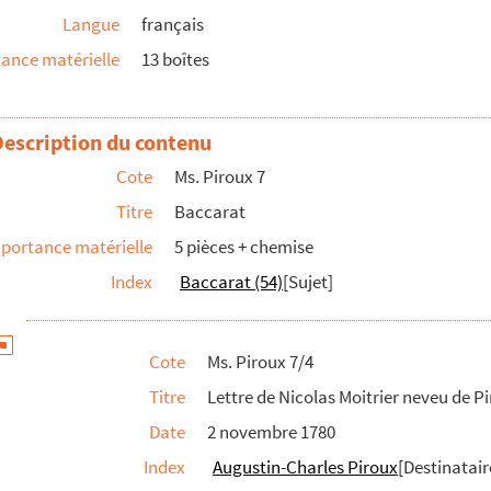
Langue
français
roux
ance matérielle
13 boîtes
Description du contenu
Cote
Ms. Piroux 7
Titre
Baccarat
portance matérielle
5 pièces + chemise
Index
Baccarat (54)
[Sujet]
Cote
Ms. Piroux 7/4
Titre
Lettre de Nicolas Moitrier neveu de P
Date
2 novembre 1780
Index
Augustin-Charles Piroux
[Destinatair