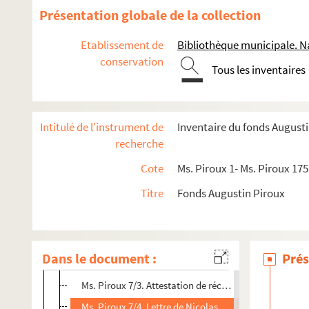
Présentation globale de la collection
Etablissement de
Bibliothèque municipale. N
conservation
Fonds d’architecte
Tous les inventaires
Ms. Piroux 1. Adoménil (Rehainviller)
Ms. Piroux 2. Ambacourt
Intitulé de l'instrument de
Inventaire du fonds August
Ms. Piroux 3. Arracourt et Valhey
recherche
Ms. Piroux 4. Autrepierre
Cote
Ms. Piroux 1- Ms. Piroux 175
Ms. Piroux 5. Autrey
Titre
Fonds Augustin Piroux
Ms. Piroux 6. Azerailles
Ms. Piroux 7. Baccarat
Ms. Piroux 7/1. Vacation de Piroux pour Madame de l
Dans le document :
Prés
Ms. Piroux 7/2. Attestation d’un traité passé avec M
Ms. Piroux 7/3. Attestation de réception d’un paiemen
Ms. Piroux 7/4. Lettre de Nicolas Moitrier neveu de Pi