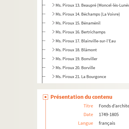
Ms. Piroux 13. Beaupré (Moncel-lès-Lunév
Ms. Piroux 14. Béchamps (La Voivre)
Ms. Piroux 15. Bénaménil
Ms. Piroux 16. Bertrichamps
Ms. Piroux 17. Blainville-sur-l’Eau
Ms. Piroux 18. Blâmont
Ms. Piroux 19. Bonviller
Ms. Piroux 20. Borville
Ms. Piroux 21. La Bourgonce
Ms. Piroux 22. Bouxières-aux-bois
Ms. Piroux 23. Bouxières-aux-dames
Présentation du contenu
Ms. Piroux 24. Bult
Titre
Fonds d’archit
Ms. Piroux 25. Cercoeur (Brû)
Date
1749-1805
Ms. Piroux 26. Champé, près de Lunévill
Langue
français