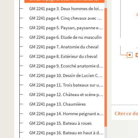
GM 2241 page 3. Deux hommes de loi dont un bras croisés
GM 2241 page 4. Cinq chevaux avec cavaliers et une dilig
GM 2241 page 5. Paysan, paysanne et deux canards
GM 2241 page 6. Etude de nu masculin
GM 2241 page 7. Anatomie du cheval
GM 2241 page 8. Extérieur du cheval
GM 2241 page 9. Ecorché anatomie du tronc
GM 2241 page 10. Dessin de Lucien Chédeville
GM 2241 page 11. Trois bateaux sur un canal
GM 2241 page 12. Château et scène paysanne aux champ
GM 2241 page 13. Chaumières
Citer ce d
GM 2241 page 14. Homme peignant et modèle masculin
GM 2241 page 15. Bateau à roues
GM 2241 page 16. Bateau en haut à droite de la page