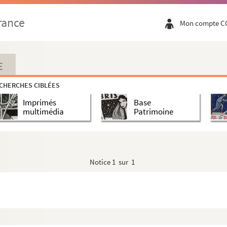
rance
Mon compte C
E
CHERCHES CIBLÉES
Imprimés
Base
multimédia
Patrimoine
Notice
1 sur 1