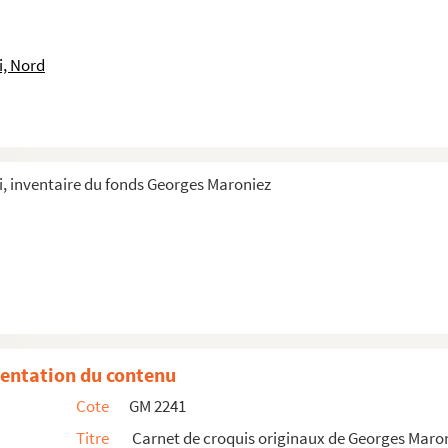
i, Nord
, inventaire du fonds Georges Maroniez
types, diapositives, pris par Georges Maro...
eaux de Georges Maroniez
entation du contenu
Cote
GM 2241
Titre
Carnet de croquis originaux de Georges Maro