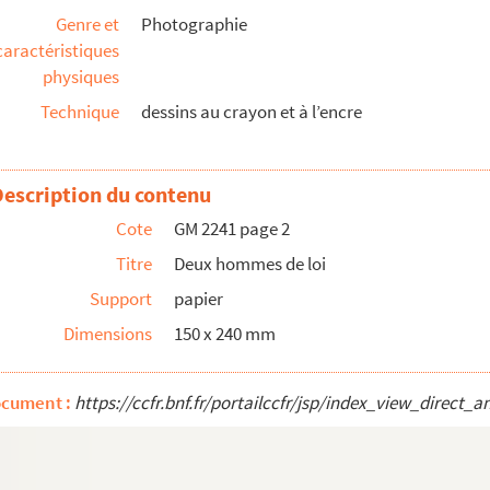
Genre et
Photographie
caractéristiques
ence attelée
physiques
Technique
dessins au crayon et à l’encre
Description du contenu
Cote
GM 2241 page 2
Titre
Deux hommes de loi
Support
papier
Dimensions
150 x 240 mm
s
ocument :
https://ccfr.bnf.fr/portailccfr/jsp/index_view_dire