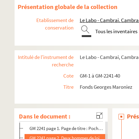
Présentation globale de la collection
Etablissement de
Le Labo - Cambrai. Cambra
conservation
Tous les inventaires
Intitulé de l'instrument de
Le Labo - Cambrai, Cambrai
recherche
Cote
GM-1 à GM-2241-40
Plaques de verre, négatifs souples, autochromes, daguerréo
Titre
Fonds Georges Maroniez
GM 2076 à GM 2238. Cartes postales reproduisant des tabl
GM 2239. Lanterne de projection
GM 2240. Appareil photographique "le Sphinx"
Dans le document :
Prés
GM 2241. Carnet de croquis originaux de Georges Maroniez
GM 2241 page 1. Page de titre : Pochades
GM 2241 page 2. Deux hommes de loi