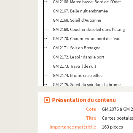
GM 2166. Marée basse. Bord de l’Odet
GM 2167. Belle nuit embrumée
GM 2168. Soleil d’Automne
GM 2169. Coucher de soleil dans l’étang
GM 2170. Chaumière au bord de l’eau
GM 2171. Soir en Bretagne
GM 2172. Le soir dans le port
GM 2173. Travail de nuit
GM 2174. Brume ensoleillée
GM 2175. Soleil du soir dans la brume
GM 2176. Rayons dorés
Présentation du contenu
GM 2177. Nuit calme dans le marais
Cote
GM 2076 à GM 
GM 2178. Pêcheuses en bord de mer
Titre
Cartes postale
GM 2179. Inquiétude
Importance matérielle
163 pièces
GM 2180. Les Goëmons