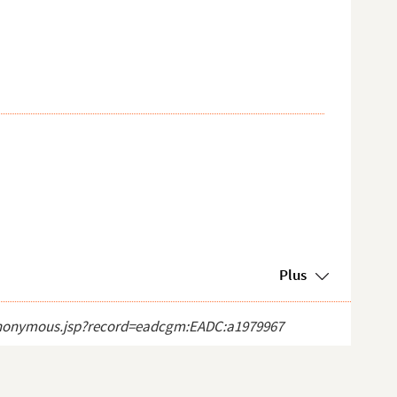
Plus
ct_anonymous.jsp?record=eadcgm:EADC:a1979967