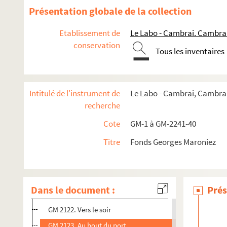
GM 2109. Belle matinée en Bretagne
Présentation globale de la collection
GM 2110. Après l’orage
Etablissement de
Le Labo - Cambrai. Cambra
GM 2111. Dans les bancs de moules
conservation
Tous les inventaires
GM 2112. Vieux moulin sur la falaise
GM 2113. Aux derniers rayons
GM 2114. Le petit canal (effet de neige)
Intitulé de l'instrument de
Le Labo - Cambrai, Cambrai
GM 2115. Effet de neige
recherche
GM 2116. En hiver
Cote
GM-1 à GM-2241-40
GM 2117. Nuit claire au Tréport
Titre
Fonds Georges Maroniez
GM 2118. Lever de lune au soleil couchant
GM 2119. Beau soir d’été
GM 2120. Calme plat
Dans le document :
Prés
GM 2121. Par temps de neige
GM 2122. Vers le soir
GM 2123. Au bout du port