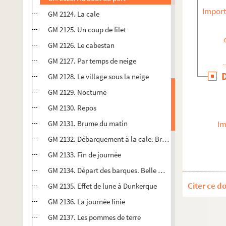
Import
GM 2124. La cale
GM 2125. Un coup de filet
GM 2126. Le cabestan
GM 2127. Par temps de neige
GM 2128. Le village sous la neige
GM 2129. Nocturne
GM 2130. Repos
GM 2131. Brume du matin
Im
GM 2132. Débarquement à la cale. Bretagne
GM 2133. Fin de journée
GM 2134. Départ des barques. Belle matinée
Citer ce d
GM 2135. Effet de lune à Dunkerque
GM 2136. La journée finie
GM 2137. Les pommes de terre