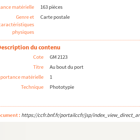
ance matérielle
163 pièces
Genre et
Carte postale
caractéristiques
physiques
Description du contenu
Cote
GM 2123
Titre
Au bout du port
portance matérielle
1
Technique
Phototypie
ocument :
https://ccfr.bnf.fr/portailccfr/jsp/index_view_dire