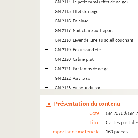
GM 2114. Le petit canal (effet de neige)
GM 2115. Effet de neige
GM 2116. En hiver
GM 2117. Nuit claire au Tréport
GM 2118. Lever de lune au soleil couchant
GM 2119. Beau soir d’été
GM 2120. Calme plat
GM 2121. Par temps de neige
GM 2122. Vers le soir
GM 2123. Au bout du port
GM 2124. La cale
Présentation du contenu
GM 2125. Un coup de filet
Cote
GM 2076 à GM 
GM 2126. Le cabestan
Titre
Cartes postale
GM 2127. Par temps de neige
Importance matérielle
163 pièces
GM 2128. Le village sous la neige