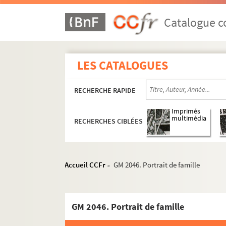
Catalogue co
LES CATALOGUES
RECHERCHE RAPIDE
Plaques de verre, négatifs souples, autochromes
Imprimés
multimédia
RECHERCHES CIBLÉES
Boîte n°1
Boîte n°2
Boîte n°3
Accueil CCFr
GM 2046. Portrait de famille
>
Boîte n°4
Boîte n°5
GM 2046. Portrait de famille
Boîte n°6
Boîte n°7