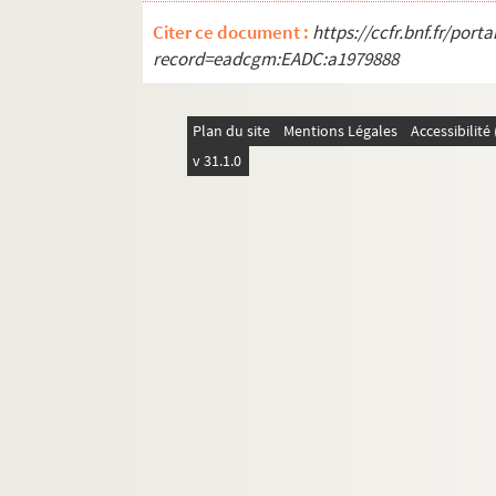
Citer ce document :
https://ccfr.bnf.fr/por
record=eadcgm:EADC:a1979888
Plan du site
Mentions Légales
Accessibilit
v 31.1.0