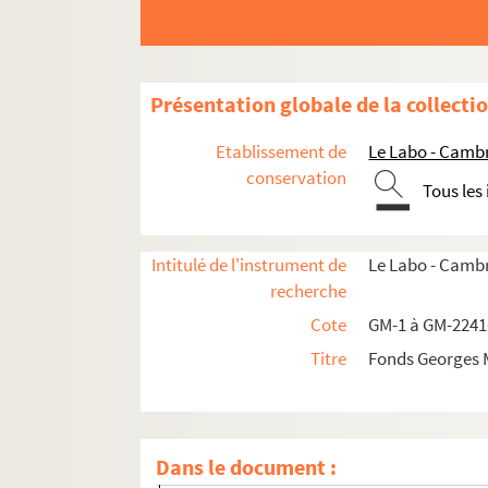
Boîte n°8
Boîte n°9
Boîte n°10
Présentation globale de la collecti
Boîte n°11
Etablissement de
Le Labo - Camb
Boîte n°12
conservation
Tous les
Boîte n°13
Boîte n°14
Intitulé de l'instrument de
Le Labo - Cambr
Boîte n°15
recherche
Boîte n°16
Cote
GM-1 à GM-2241
Boîte n°17
Titre
Fonds Georges 
Boîte n°18
Boîte n°19
Boîte n°20
Dans le document :
Boîte n°21