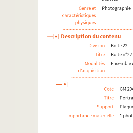
GM 2076 à GM 2238. Cartes postales reprodui
Genre et
Photographie
GM 2239. Lanterne de projection
caractéristiques
GM 2240. Appareil photographique "le Sphinx"
physiques
GM 2241. Carnet de croquis originaux de Ge
Description du contenu
Division
Boîte 22
Titre
Boîte n°22
Modalités
Ensemble d
d’acquisition
Cote
GM 20
Titre
Portra
Support
Plaque
Importance matérielle
1 pho