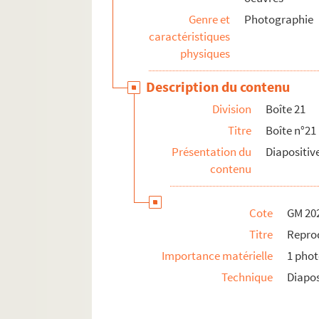
Genre et
Photographie
caractéristiques
physiques
Description du contenu
Division
Boîte 21
Titre
Boîte n°21
Présentation du
Diapositiv
contenu
Cote
GM 20
Titre
Reprod
Importance matérielle
1 pho
Technique
Diapos