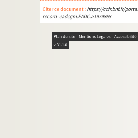
Citer ce document :
https://ccfr.bnf.fr/por
record=eadcgm:EADC:a1979868
Plan du site
Mentions Légales
Accessibilit
v 31.1.0