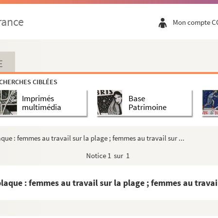
rance
Mon compte C
 une barque.
E
CHERCHES CIBLÉES
age, mention manuscrite sur les coques : « CAL 166 », « ...
Imprimés
Base
es et plaques)
multimédia
Patrimoine
 plage
ins allongés sur le port, marins regardant les bateaux
ue : femmes au travail sur la plage ; femmes au travail sur ...
sur une plaque, personnes travaillant aux champs
Notice
1 sur 1
ur une plaque : homme à cheval, fête dans les rues
 sur une plaque : Femmes travaillant au ramassage sur la...
que : femmes au travail sur la plage ; femmes au travail 
sur une plaque : Femmes travaillant sur la plage de gal...
sur une plaque : Femmes sur la plage près des filets