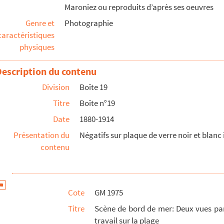
Maroniez ou reproduits d’après ses oeuvres
 femmes au travail sur la plage ; femmes au travail sur...
Genre et
Photographie
e : femmes travaillant au ramassage de coquillages
caractéristiques
 vaches dans un pré ; vaches dans un pré
physiques
enfants jouant à l'eau
Description du contenu
Deux jeunes filles dans les rochers ; Deux jeunes fill...
Division
Boîte 19
: femmes au travail ; femmes au travail
Titre
Boîte n°19
 enfants dans les rochers ; enfants dans les rochers
Date
1880-1914
: femmes et enfants dans les rochers ; femmes et enfants...
Présentation du
Négatifs sur plaque de verre noir et blanc 
 : homme scrutant l'horizon ; homme et femme au travail
contenu
onne au travail
Cote
GM 1975
Titre
Scène de bord de mer: Deux vues par
travail sur la plage