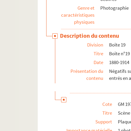
Genre et
Photographie
caractéristiques
physiques
Description du contenu
Division
Boîte 19
Titre
Boîte n°19
Date
1880-1914
Présentation du
Négatifs su
contenu
entrés en 
Cote
GM 19
Titre
Scène
Support
Plaque
Importance matérielle
1 pho