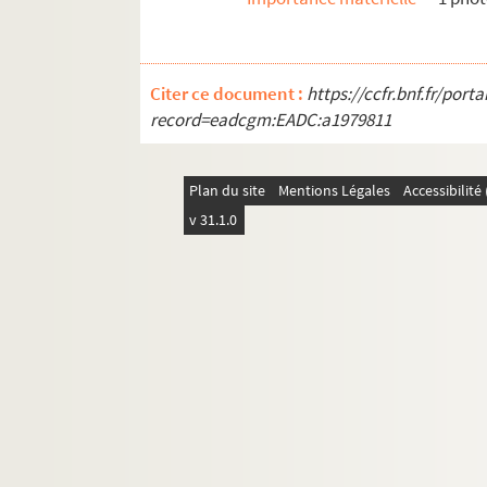
Citer ce document :
https://ccfr.bnf.fr/por
record=eadcgm:EADC:a1979811
Plan du site
Mentions Légales
Accessibilit
v 31.1.0