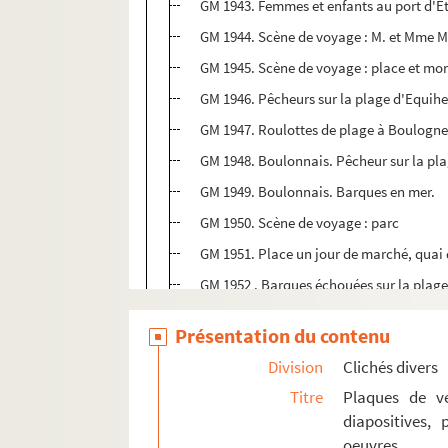
GM 1943. Femmes et enfants au port d'E
GM 1944. Scène de voyage : M. et Mme M
GM 1945. Scène de voyage : place et m
GM 1946. Pêcheurs sur la plage d'Equih
GM 1947. Roulottes de plage à Boulogn
GM 1948. Boulonnais. Pêcheur sur la pl
GM 1949. Boulonnais. Barques en mer.
GM 1950. Scène de voyage : parc
GM 1951. Place un jour de marché, quai
GM 1952 . Barques échouées sur la plage,
GM 1953. Rue de village Boulonnais (voir
Présentation du contenu
GM 1954. Famille de marins installant des
Division
Clichés divers
GM 1955. Scène de mer : Deux vues sur u
Titre
Plaques de ve
GM 1956. Scène de campagne : Deux vues
diapositives,
GM 1957. Scène de campagne : Deux vues 
oeuvres