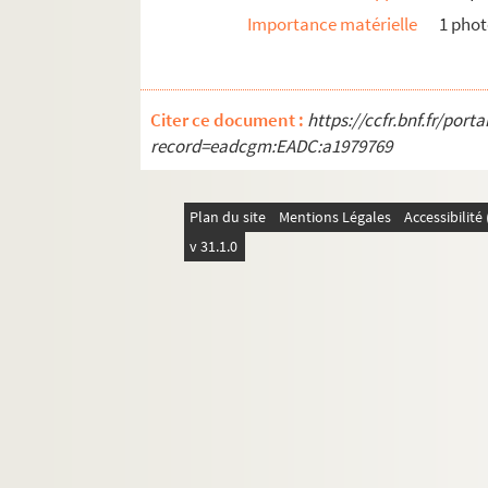
GM 1972. Scène de voyage. Palmeraie
Importance matérielle
1 pho
GM 1973. Scène de bord de mer, bateaux su
GM 1974. Scène de famille: les petites M
GM 1975. Scène de bord de mer: Deux vues
Citer ce document :
https://ccfr.bnf.fr/por
record=eadcgm:EADC:a1979769
GM 1976. Scène de bord de mer : Deux vue
GM 1977. Scène de bord de mer : Deux v
GM 1978. Scène de campagne : Deux vues
Plan du site
Mentions Légales
Accessibilit
GM 1979. Scène de campagne : Deux vues 
v 31.1.0
GM 1980. Scène de bord de mer : Deux vues
GM 1981. Scène de bord de mer, deux vue
GM 1982. scène de bord de mer : deux vue
GM 1983. Scène de bord de mer : deux vue
GM 1984. Scène de bord de mer, deux vu
GM 1985. Maison à la campagne
GM 1986. Maison à la campagne et un c