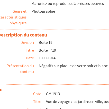
Maroniez ou reproduits d’après ses oeuvres
Genre et
Photographie
cher, probablement en Bretagne.
caractéristiques
é, autochtones et touristes
physiques
tion
Description du contenu
Division
Boîte 19
Titre
Boîte n°19
Date
1880-1914
ne femme
Présentation du
Négatifs sur plaque de verre noir et blanc 
contenu
en avant-scène : des marins sur le port
Cote
GM 1913
Titre
Vue de voyage : les jardins en ville, 