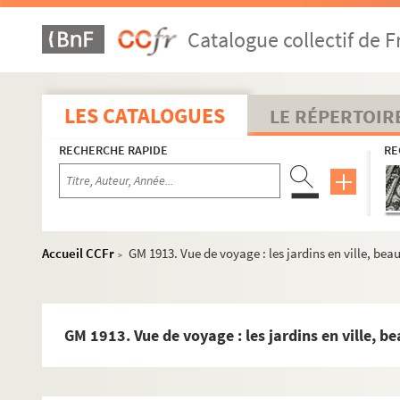
GM 1885. Scène de bords de mer, probablement en Br
Catalogue collectif de F
GM 1886. Scène de campagne : agriculteurs aux cham
GM 1887. Famille sur la plage, probablement en Bret
GM 1888. Scène de bords de mer, pêcheurs réparant u
LES CATALOGUES
LE RÉPERTOIR
GM 1889. Scène de bords de mer, personnages sur le 
RECHERCHE RAPIDE
RE
GM 1890. Scène de mer, une barque sur l'eau, paysag
GM 1891. Scène de mer : bateaux au port. Mention man
GM 1892. Scène de mer : alignement de bateaux
GM 1893. Scène de mer : bateau échoué . Mention manu
Accueil CCFr
GM 1913. Vue de voyage : les jardins en ville, bea
>
GM 1894. Voyage : le port, pêcheurs attendant les bate
GM 1895. Scène de montagne, personnages installés s
GM 1896. Scène de voyage : place face à un grand bâ
GM 1913. Vue de voyage : les jardins en ville, b
GM 1897. Scène de voyage : touristes et autochtone
GM 1898. Scène de voyage : Pays du Maghreb. Port av