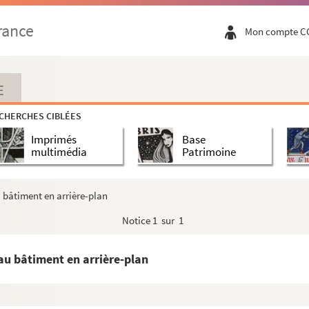
etagne : Personnages sur un chemin
rance
Mon compte C
ps avec leurs chevaux
agne
ne barque
E
port observant les bateaux, probablement en Bretagne.
CHERCHES CIBLÉES
e de Bretagne vraisemblablement.
Imprimés
Base
uscrite sur coques : « Adolphe Boulogne » et « Léon-Boulo...
multimédia
Patrimoine
scrite sur coque : « B.2008 »
u bâtiment en arrière-plan
aux pour charger les prises sur des charrettes
Notice
1 sur 1
ur les rochers, voyages de Maroniez
timent
eau bâtiment en arrière-plan
s probablement au Maghreb
ec montagnes en arrière-plan