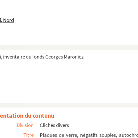
ateaux, mention manuscrite sur bateau : « CC40 »
i, Nord
eminée, au loin des remparts
ir, forêt en arrière-plan
, inventaire du fonds Georges Maroniez
ment
port. Mention manuscrite sur la coque : « -B2429 »
entation du contenu
Division
Clichés divers
Titre
Plaques de verre, négatifs souples, autochr
timent en arrière-plan