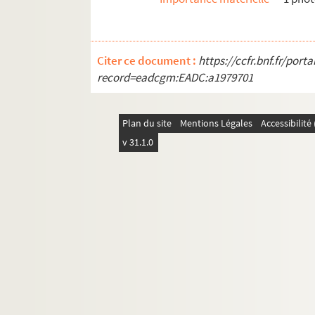
GM 1904. Village de montagne : deux f
GM 1905. Bord de mer : le port
GM 1906. Vue de voyage : une place av
Citer ce document :
https://ccfr.bnf.fr/por
GM 1907. Scène de bord de mer : un bate
record=eadcgm:EADC:a1979701
GM 1908. Marin scrutant l'horizon
GM 1909. Village
Plan du site
Mentions Légales
Accessibilit
GM 1910. Village : porte d'entrée « mon
v 31.1.0
GM 1911. Photographie de voyage : jard
GM 1912. Scène de mer : barques sur l'e
GM 1913. Vue de voyage : les jardins en 
GM 1914. Village de montagne, rue pass
GM 1915. Village au bord de l'eau entou
GM 1916. Scène de voyage : le Maghreb. 
GM 1917. Maroniez dans son atelier dev
GM 1918. Famille Maroniez en pose au ja