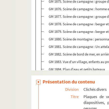
GM 1875. Scène de campagne : groupe 
GM 1876. Scène de campagne : homme e
GM 1877. Scène de campagne : groupe 
GM 1878. Scène de campagne : berger e
GM 1879. Scène de campagne : berger e
GM 1880. Scène de montagne : personna
GM 1881. Scène de campagne : Un attel
GM 1882. Scène de bord de mer, en arriè
GM 1883. Vue d'un village, enfants au p
GM 1884. Plan d'eau et petits bateaux
GM 1885. Scène de bords de mer, proba
Présentation du contenu
GM 1886. Scène de campagne : agricult
Division
Clichés divers
GM 1887. Famille sur la plage, probabl
Titre
Plaques de ve
GM 1888. Scène de bords de mer, pêcheu
diapositives,
GM 1889. Scène de bords de mer, person
oeuvres