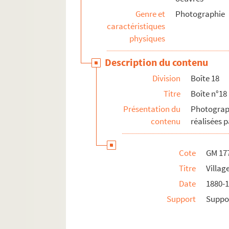
Genre et
Photographie
Boîte n°21
caractéristiques
Boîte n°22
physiques
Boîte n°23
Description du contenu
GM 2076 à GM 2238. Cartes postales reprodui
Division
Boîte 18
GM 2239. Lanterne de projection
Titre
Boîte n°18
GM 2240. Appareil photographique "le Sphinx"
Présentation du
Photograp
GM 2241. Carnet de croquis originaux de Ge
contenu
réalisées 
Cote
GM 17
Titre
Villag
Date
1880-
Support
Suppor