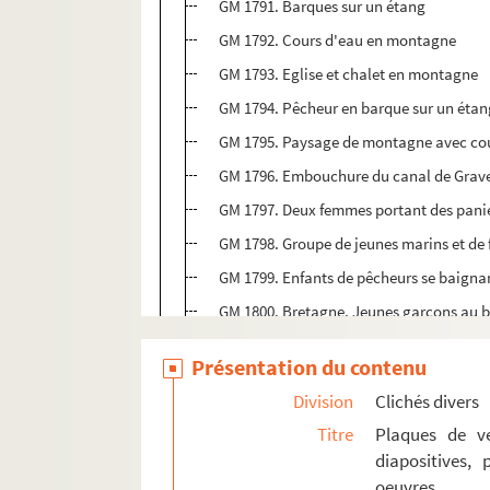
GM 1791. Barques sur un étang
GM 1792. Cours d'eau en montagne
GM 1793. Eglise et chalet en montagne
GM 1794. Pêcheur en barque sur un étan
GM 1795. Paysage de montagne avec cou
GM 1796. Embouchure du canal de Graveli
GM 1797. Deux femmes portant des panier
GM 1798. Groupe de jeunes marins et de fil
GM 1799. Enfants de pêcheurs se baignan
GM 1800. Bretagne. Jeunes garçons au b
GM 1801. Groupe de paysannes en chemin
Présentation du contenu
GM 1802. Arbres au bord d'un lac
Division
Clichés divers
GM 1803. Venise. Palais Royal et Pracet
Titre
Plaques de ve
Boîte n°19
diapositives,
oeuvres
Boîte n°20