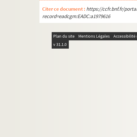
Citer ce document :
https://ccfr.bnf.fr/por
record=eadcgm:EADC:a1979616
Plan du site
Mentions Légales
Accessibilit
v 31.1.0