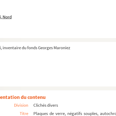
etit-Fort-Philippe
r la plage
i, Nord
à moules
otant dans une lande
, inventaire du fonds Georges Maroniez
t-Philippe et regardant les bateaux
lan, groupe de personnages en costume typique
 sur la digue de Petit-Fort-Philippe
la digue et bateaux à l'arrière-plan
ravelines entre Petit et Grand-Fort-Philippe
entation du contenu
panier à moules
Division
Clichés divers
Titre
Plaques de verre, négatifs souples, autochr
ne maison