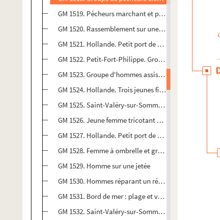
GM 1519. Pêcheurs marchant et portant des paniers
GM 1520. Rassemblement sur une jetée bordée de bat
GM 1521. Hollande. Petit port de pêche
GM 1522. Petit-Fort-Philippe. Groupe de pêcheurs dis
GM 1523. Groupe d'hommes assis dans l'herbe et guett
GM 1524. Hollande. Trois jeunes filles marchant « bras
GM 1525. Saint-Valéry-sur-Somme. Groupe de femmes d
GM 1526. Jeune femme tricotant dans une lande
GM 1527. Hollande. Petit port de pêche
GM 1528. Femme à ombrelle et groupe d'hommes sur 
GM 1529. Homme sur une jetée
GM 1530. Hommes réparant un réverbère au bord de l
GM 1531. Bord de mer : plage et vacanciers
GM 1532. Saint-Valéry-sur-Somme. Pêcheurs amarrant