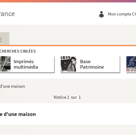
 Petit et Grand-Fort-Philippe
rance
Mon compte C
al de Gravelines. Au fond, Grand-Fort-Philippe
E
igue de Petit-Fort-Philippe
CHERCHES CIBLÉES
e Petit-Fort-Philippe
Imprimés
Base
niers remplis de poissons au coucher du soleil.
multimédia
Patrimoine
cou
 d'une maison
ppe
Notice
1 sur 1
lippe et regardant partir les bateaux
le d'une maison
egardant le départ de bateaux
 mer