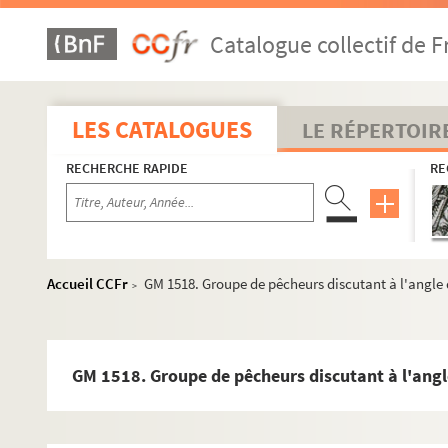
GM 1490. Pêcheurs tirant une corde sur la digue entre
Catalogue collectif de F
GM 1491. Femme debout scrutant la mer
GM 1492. Jeune moulière debout scrutant la mer
GM 1493. Bateaux amarrés à marée basse dans le chen
LES CATALOGUES
LE RÉPERTOIR
GM 1494. Pêcheurs dégréant leur bateau amarré à la d
RECHERCHE RAPIDE
RE
GM 1495. Pêcheurs réparant leurs filets sur la digue d
GM 1496. Petit-Fort-Philippe. Pêcheurs portant des pa
GM 1497. Retour de la pêche
GM 1498. Pêcheurs s'enroulant une corde autour du 
Accueil CCFr
GM 1518. Groupe de pêcheurs discutant à l'angle
>
GM 1499. Pêcheur assis sur le quai de Petit-Fort-Phili
GM 1500. Pêcheurs assis sur la plage de Petit-fort-Phi
GM 1501. Deux marins discutant sur la plage
GM 1518. Groupe de pêcheurs discutant à l'ang
GM 1502. Marins sur la plage de Petit-Fort-Philippe r
GM 1503. Groupe de femmes sur une jetée scrutant la