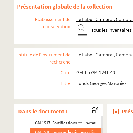
GM 1504. Pêcheurs réparant les filets sur la digue de P
Présentation globale de la collection
GM 1505. Jeune marin assis sur une barrière de bois su
Etablissement de
Le Labo - Cambrai. Cambra
GM 1506. Jeune femme tricotant dans une lande
conservation
Tous les inventaires
GM 1507. Marin posant derrière le chevalet du peintre
GM 1508. Pêcheur assis portant sur le dos un panier 
GM 1509. Fillette assise par terre et jeune femme tric
Intitulé de l'instrument de
Le Labo - Cambrai, Cambrai
GM 1510. Deux hommes assis sur la digue de Petit-For
recherche
GM 1511. Bateaux dans le chenal de Gravelines
Cote
GM-1 à GM-2241-40
GM 1512. Holland. Petit port de pêche : au premier p
Titre
Fonds Georges Maroniez
GM 1513. Barque de pêcheurs débarquant des tonneaux
GM 1514. Petit-Fort-Philippe. Groupe de pêcheurs sur 
GM 1515. Pêcheurs dans une barque sur le chenal de G
Dans le document :
Prés
GM 1516. Pêcheur marchant et portant sur le dos un 
GM 1517. Fortifications couvertes de végétation
GM 1518. Groupe de pêcheurs discutant à l'angle d'u