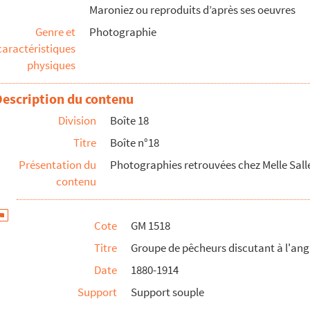
Maroniez ou reproduits d’après ses oeuvres
Genre et
Photographie
eaux
caractéristiques
physiques
cutant devant une maison face à la digue
Description du contenu
ant l'arrivée de bateaux.
Division
Boîte 18
 dessus bras dessous » en costumes typiques le long d'u...
Titre
Boîte n°18
iscutant sur la jetée
Présentation du
Photographies retrouvées chez Melle Sal
contenu
une jetée
Cote
GM 1518
Titre
Groupe de pêcheurs discutant à l'an
'eau
Date
1880-1914
Support
Support souple
 un bateau sur la jetée.