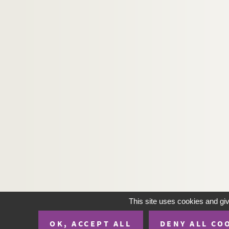
GM 1615. Mêmes personnages allongés su
GM 1616. Trois femmes marchant le lon
GM 1617. Pêcheurs assis le long de la di
GM 1618. Jeune femme assise sur la pla
GM 1619. Deux douaniers et leur chien
GM 1620. Jeunes femmes sur la plage
GM 1621. Jeune femme faisant du croche
GM 1622. Fillette à pieds nus portant un
GM 1623. Jeune femme au foulard assisse
GM 1624. Jeune femme faisant du croche
GM 1625. Hollande. Deux hommes en cost
GM 1626. Hollande. Petit port de pêche
GM 1627. Hollande. Petit port de pêche, 
This site uses cookies and gi
GM 1628. Jeune femme sur la plage rega
OK, ACCEPT ALL
DENY ALL CO