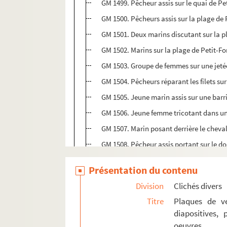
GM 1499. Pêcheur assis sur le quai de Pe
GM 1500. Pêcheurs assis sur la plage de 
GM 1501. Deux marins discutant sur la p
GM 1502. Marins sur la plage de Petit-F
GM 1503. Groupe de femmes sur une jeté
GM 1504. Pêcheurs réparant les filets sur
GM 1505. Jeune marin assis sur une barri
GM 1506. Jeune femme tricotant dans u
GM 1507. Marin posant derrière le cheval
GM 1508. Pêcheur assis portant sur le d
GM 1509. Fillette assise par terre et je
Présentation du contenu
GM 1510. Deux hommes assis sur la digue
Division
Clichés divers
GM 1511. Bateaux dans le chenal de Gra
Titre
Plaques de ve
GM 1512. Holland. Petit port de pêche :
diapositives,
GM 1513. Barque de pêcheurs débarquant
oeuvres