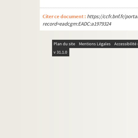
GM 1528. Femme à ombrelle et groupe d
GM 1529. Homme sur une jetée
Citer ce document :
https://ccfr.bnf.fr/por
GM 1530. Hommes réparant un réverbère
record=eadcgm:EADC:a1979324
GM 1531. Bord de mer : plage et vacanci
GM 1532. Saint-Valéry-sur-Somme. Pêche
Plan du site
Mentions Légales
Accessibilit
GM 1533. Groupe d'hommes dont un montr
v 31.1.0
GM 1534. Embouchure du chenal de Grave
GM 1535. Bateaux à l'embouchure du ch
GM 1536. Groupe d'hommes assis sur un 
GM 1537. Bateaux dans le chenal de Gra
GM 1538. Hollande. Deux hommes en cost
GM 1539. Bateaux dans le chenal de Gra
GM 1540. Groupe d'hommes dont un douan
GM 1541. Groupe de femmes regardant de 
GM 1542. Marin