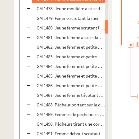
GM 1478. Jeune moulière assise dans les dunes et scru
GM 1479. Femme scrutant la mer
GM 1480. Jeune femme scrutant l'horizon, un ouvrage
GM 1481. Jeune femme assise dans une lande, un ouvra
GM 1482. Jeune femme et petite moulière posant dan
GM 1483. Jeune femme et petite moulière assises dan
GM 1484. Jeune femme et petite moulière dans une la
GM 1485. Jeune femme et petite moulière dans une la
GM 1486. Jeune femme et petite moulière dans une land
GM 1487. Jeune femme tricotant au milieu de la végé
GM 1488. Pêcheur portant sur le dos un panier à moul
GM 1489. Femmes de pêcheurs et enfants au bord de la
GM 1490. Pêcheurs tirant une corde sur la digue entre
GM 1491. Femme debout scrutant la mer