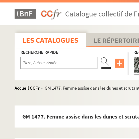
GM 1449. Embouchure de Gravelines (Petit-Fort-Philipp
Catalogue collectif de F
GM 1450. Bateau « Sainte-Marie-mère-de-Dieu à Grav
GM 1451. Embouchure de Gravelines (Grand-Fort-Philippe
GM 1452. Embouchure de Gravelines (Grand-Fort-Philipp
LES CATALOGUES
LE RÉPERTOIR
GM 1453. Petit-fort-philippe : pêcheur rangeant des c
RECHERCHE RAPIDE
RE
GM 1454. Pêcheurs sur une digue regardant les batea
GM 1455. Bateau en bord de mer « St-Valéry Sur Somme
GM 1456. Pêcheurs et bateaux dans le chenal de Grand
GM 1457. Pêcheurs et bateaux dans le chenal séparant
Accueil CCFr
GM 1477. Femme assise dans les dunes et scrutant
>
GM 1458. Bateaux affiliés au port de Gravelines accos
GM 1459. Bateaux amarrés à la digue de Petit-Fort-Ph
GM 1460. Bateaux amarrés à la digue de Grand-Fort-Phi
GM 1477. Femme assise dans les dunes et scrut
GM 1461. Bateau sortant du chenal pour prendre le la
GM 1462. Pêcheurs dans une barque et bateaux (« Mari