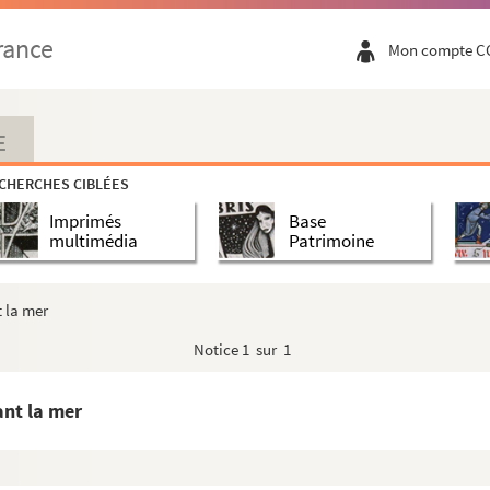
e). Pêcheurs discutant sur le quai et bateaux au second ...
rance
Mon compte C
eline»
 ): pêcheurs discutant sur le sable. A l'arrière plan :...
e). Pêcheurs tirant un bateau « à la queue leu leu » sur...
E
ordes sur la digue
CHERCHES CIBLÉES
ux
Imprimés
Base
 » et pêcheurs sur la plage
multimédia
Patrimoine
 et Petit-Fort-Philippe
 Petit-Fort et Grand-Fort-Philippe
 la mer
tés au bord de l'eau
Notice
1 sur 1
ilippe
lippe. A droite, jeune fille
ant la mer
rge
e-Jeanne » Gravelines) dans le chenal séparant Grand et P...