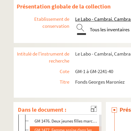
GM 1463. Petits pêcheurs dans une barque et pêcheurs as
Présentation globale de la collection
GM 1464. Bateaux amarrés à une digue, promeneurs e
Etablissement de
Le Labo - Cambrai. Cambra
GM 1465. Pêcheurs à la tombée du jour dans une rue d
conservation
Tous les inventaires
GM 1466. Pêcheurs assis au bord de la digue de Petit-
GM 1467. Pêcheurs discutant sur la digue de Petit-For
GM 1468. Petit groupe dont femme avec enfants regard
Intitulé de l'instrument de
Le Labo - Cambrai, Cambrai
GM 1469. Hommes de dos assis sur des mâts de bateaux
recherche
GM 1470. Pêcheurs réparant les filets sur la digue de 
Cote
GM-1 à GM-2241-40
GM 1471. Pêcheurs réparant les filets sur la digue de 
Titre
Fonds Georges Maroniez
GM 1472. Jeune moulière dans les dunes scrutant l'ho
GM 1473. Petit-Fort-Philippe : groupe de pêcheurs assi
GM 1474. Fillettes assises sur la digue de Petit-Fort-Ph
Dans le document :
Prés
GM 1475. Bateau de St-Valéry-sur-Somme au bord d'u
GM 1476. Deux jeunes filles marchant sur la jetée
GM 1477. Femme assise dans les dunes et scrutant la 