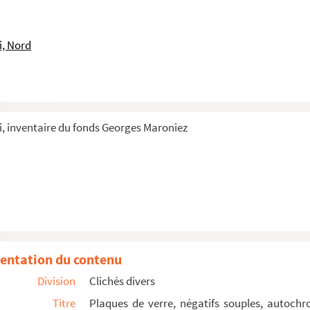
sis sur la digue. A l'arrière plan : Grand-Fort-Philip...
t pêcheurs
i, Nord
e Petit-Fort-Philippe
Fort-Philippe
t-Philippe
ant les bateaux (digue de Petit-Fort-Philippe)
, inventaire du fonds Georges Maroniez
. Au second plan : bateaux dans le chenal séparant Petit-...
Petit-Fort-Philippe
Petit-Fort-Philippe
rizon à la tombée du jour
s sur le sable
ilippe et regardant les enfants se baigner dans le ch...
entation du contenu
ne plage de galets
Division
Clichés divers
Titre
Plaques de verre, négatifs souples, autochr
mer