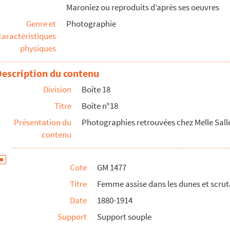
Maroniez ou reproduits d’après ses oeuvres
tant la mer
Genre et
Photographie
caractéristiques
 à la main
physiques
ge à la main et scrutant l'horizon
Description du contenu
s une lande
Division
Boîte 18
s une lande
Titre
Boîte n°18
nde
Présentation du
Photographies retrouvées chez Melle Sal
nde
contenu
e dont l'une d'elle tricotte.
tation
Cote
GM 1477
es
Titre
Femme assise dans les dunes et scrut
 digue séparant Petit-Fort de Grand-Fort-Philippe
Date
1880-1914
 Petit et Grand-Fort-Philippe
Support
Support souple