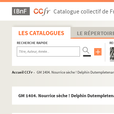
GM 1376. Réunion de famille, mère et grand-mères av
Catalogue collectif de F
GM 1377. Premiers pas. Gare ! Germaine marchant aid
GM 1378. Villers. La belle fermière. Mme Maroniez ent
GM 1379. Mme Maroniez, ses enfants et entourage su
LES CATALOGUES
LE RÉPERTOIR
GM 1380. Mme Maroniez et entourage sur une plage d
RECHERCHE RAPIDE
RE
GM 1381. Wissant.A la recherche d'un motif. Adrien 
GM 1382. Mme Maroniez assise sur un banc en compagnie
GM 1383. Trois âges ! Mme Maroniez, sa fille Germain
GM 1384. Femmes portant leur enfant dont Mme Maro
Accueil CCFr
GM 1404. Nourrice sèche ! Delphin Dutempletenant
>
GM 1385. Wissant. Les conseils du patron. Adrien Demon
GM 1386. Photographie ayant probablement été prise 
GM 1387. Mme Maroniez dans un intérieur avec deuxpe
GM 1404. Nourrice sèche ! Delphin Dutempletena
GM 1388. Deux hommes et deux fillettes assis sur le r
GM 1389. Cambrai. Germaine faisant ses premiers pas