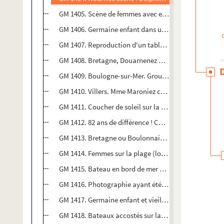
GM 1405. Scène de femmes avec enfants dont Germaine
GM 1406. Germaine enfant dans un jardin
GM 1407. Reproduction d'un tableau de G.Maroniez r
GM 1408. Bretagne, Douarnenez Au premier plan à gau
GM 1409. Boulogne-sur-Mer. Groupe de femmes dont M
GM 1410. Villers. Mme Maroniez caressant un chien dan
GM 1411. Coucher de soleil sur la mer
GM 1412. 82 ans de différence ! Cambrai, Germaine 
GM 1413. Bretagne ou Boulonnais. Petit port. Au pre
GM 1414. Femmes sur la plage (longues robes, chapea
GM 1415. Bateau en bord de mer au coucher du soleil
GM 1416. Photographie ayant été probablement été p
GM 1417. Germaine enfant et vieille dame
GM 1418. Bateaux accostés sur la plage au bord de la