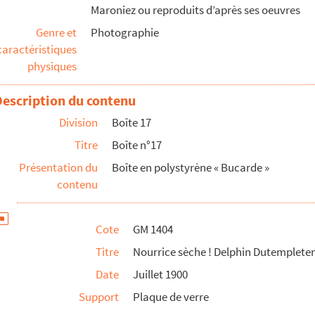
Maroniez ou reproduits d’après ses oeuvres
 fille de G.Maroniez
Genre et
Photographie
caractéristiques
eprésentant une scène de bord de mer
physiques
che, fille de Maroniez
Description du contenu
me Maroniez sur le quai Sainte-Beuve admirant la plage
Division
Boîte 17
s la cour d'une ferme et portant la sacoche d'un apparei...
Titre
Boîte n°17
Présentation du
Boîte en polystyrène « Bucarde »
bébé accompagnée d'une vieille dame
contenu
mier plan, barques et personnages masculin
ux, ombrelles et cabines de bain)
Cote
GM 1404
Titre
Nourrice sèche ! Delphin Dutempleten
rise au Boulonnais. Homme peignant au milieu d'un paysage v...
Date
Juillet 1900
Support
Plaque de verre
 mer au coucher du soleil