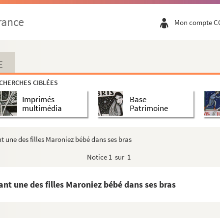
ec bébés
rance
Mon compte C
ée par sa mère sous les yeux de tantes ou grand-mères
ourée de volailles dans la cour d'une ferme
r une plage, vraisemblablement en Bretagne
E
u Nord, probablement dans le Boulonnais
CHERCHES CIBLÉES
Demont en compagnie d'un de ses élèves dans la campagne de...
Imprimés
Base
 de sa mère, de sa grand-mère, de deux de ses filles et ...
multimédia
Patrimoine
e accompagnées sans doute d'une vieille tante,
niez et Germaine
 une des filles Maroniez bébé dans ses bras
t regardant le travail d'un de ses élèves peignant sur ...
Notice
1 sur 1
dans le Boulonnais. Enfants apprenant à nager dans la mer.
rsonnes dont sa belle-mère et un bébé près d'un berceau.
nt une des filles Maroniez bébé dans ses bras
ebord d'une carcasse de bateau
 accompagnée de vieilles femmes et de sa mère