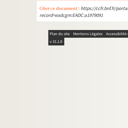
GM 1297. Bateau accosté sur la plage au
Citer ce document :
https://ccfr.bnf.fr/por
GM 1298. Coucher de soleil sur la mer : 
record=eadcgm:EADC:a1979091
GM 1299. Suisse. Skieur sur la neige
GM 1300. Suisse. Chalet en montagne : «
Plan du site
Mentions Légales
Accessibilit
GM 1301. Suisse. Mme Maroniez et deux d
v 31.1.0
GM 1302. Suisse. Deux des filles de Mar
GM 1303. Suisse. Mme Maroniez et ses tr
GM 1304. Suisse. Les trois filles de Mar
GM 1305. Suisse. Homme chaussé de ski 
GM 1306. Suisse. Groupe de personnes à
GM 1307. Suisse. Descente en luge
GM 1308. Suisse. Groupe dont filles de
GM 1309. Suisse. Homme chaussé de ski
GM 1310. Italie, petit groupe de l'ento
GM 1311. Nîmes. Les Jardins