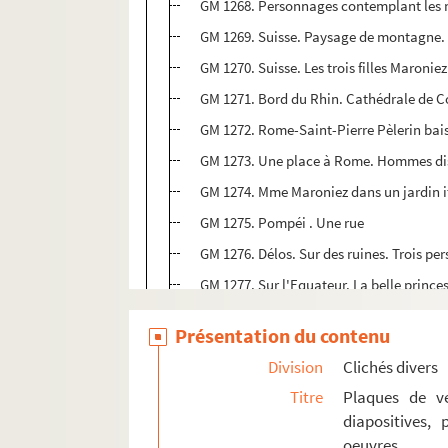
GM 1268. Personnages contemplant les 
GM 1269. Suisse. Paysage de montagne. 
GM 1270. Suisse. Les trois filles Maroni
GM 1271. Bord du Rhin. Cathédrale de C
GM 1272. Rome-Saint-Pierre Pèlerin bais
GM 1273. Une place à Rome. Hommes dis
GM 1274. Mme Maroniez dans un jardin i
GM 1275. Pompéi . Une rue
GM 1276. Délos. Sur des ruines. Trois pe
GM 1277. Sur l'Equateur. La belle princ
GM 1278. Port et village d'Italie ou du 
Présentation du contenu
GM 1279. Nice. Sur la promenade des An
Division
Clichés divers
GM 1280. Groupe de touristes dont certai
Titre
Plaques de ve
GM 1281. Famille. Groupe dont G.Maroni
diapositives,
GM 1282. Famille. Groupe dont une des f
oeuvres