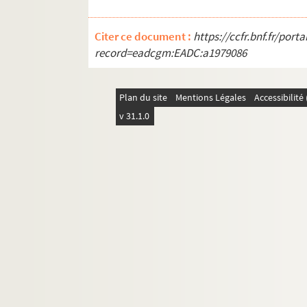
GM 1292. Bateau accosté sur la plage au 
GM 1293. Coucher de soleil sur la mer
Citer ce document :
https://ccfr.bnf.fr/por
GM 1294. Coucher de soleil sur la mer.
record=eadcgm:EADC:a1979086
GM 1295. Bateau de style berckois s'appr
GM 1296. Une vague au Portel
Plan du site
Mentions Légales
Accessibilit
GM 1297. Bateau accosté sur la plage au
v 31.1.0
GM 1298. Coucher de soleil sur la mer : 
GM 1299. Suisse. Skieur sur la neige
GM 1300. Suisse. Chalet en montagne : «
GM 1301. Suisse. Mme Maroniez et deux d
GM 1302. Suisse. Deux des filles de Mar
GM 1303. Suisse. Mme Maroniez et ses tr
GM 1304. Suisse. Les trois filles de Mar
GM 1305. Suisse. Homme chaussé de ski 
GM 1306. Suisse. Groupe de personnes à