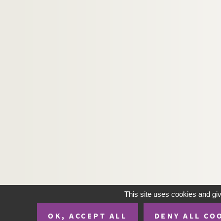
GM 1379. Mme Maroniez, ses enfants et 
GM 1380. Mme Maroniez et entourage su
GM 1381. Wissant.A la recherche d'un m
GM 1382. Mme Maroniez assise sur un ban
GM 1383. Trois âges ! Mme Maroniez, sa 
GM 1384. Femmes portant leur enfant d
GM 1385. Wissant. Les conseils du patron
GM 1386. Photographie ayant probableme
GM 1387. Mme Maroniez dans un intérieu
GM 1388. Deux hommes et deux fillettes 
GM 1389. Cambrai. Germaine faisant ses
GM 1390. Bretagne. Personnage masculi
GM 1391. Bord de mer. Groupe sur un ro
This site uses cookies and gi
GM 1392. Bord de mer,Boulonnais. Group
OK, ACCEPT ALL
DENY ALL CO