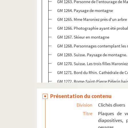
GM 1263. Personne de l'entourage de Ma
GM 1264. Paysage de montagne
GM 1265. Mme Maroniez près d'un arbre 
GM 1266. Photographie ayant été probab
GM 1267. Skieur en montagne
GM 1268. Personnages contemplant les 
GM 1269. Suisse. Paysage de montagne. 
GM 1270. Suisse. Les trois filles Maroni
GM 1271. Bord du Rhin. Cathédrale de C
GM 1272. Rome-Saint-Pierre Pèlerin bais
GM 1273. Une place à Rome. Hommes dis
Présentation du contenu
GM 1274. Mme Maroniez dans un jardin i
Division
Clichés divers
GM 1275. Pompéi . Une rue
Titre
Plaques de ve
GM 1276. Délos. Sur des ruines. Trois pe
diapositives,
GM 1277. Sur l'Equateur. La belle princ
oeuvres