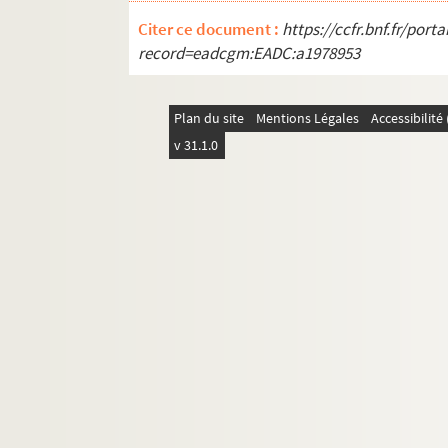
Citer ce document :
https://ccfr.bnf.fr/por
record=eadcgm:EADC:a1978953
Plan du site
Mentions Légales
Accessibilit
v 31.1.0