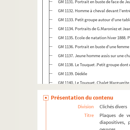
GM 1131. Portrait en buste de face de 
GM 1132. Homme à cheval devant l'entr
GM 1133. Petit groupe autour d'une tabl
GM 1134. Portraits de G.Maroniez et Jea
GM 1135. Ecole de natation hiver 1888. P
GM 1136. Portrait en buste d'une femme
GM 1137. Jeune homme assis sur une ch
GM 1138. Le Touquet .Petit groupe dont 
GM 1139. Dédèle
GM 1140. Le Touquet. Chalet Marguerite 
GM 1141. Chalet Marguerite, Le Touquet
Présentation du contenu
GM 1142. Boulogne. Dans le bain dont G
Division
Clichés divers
GM 1143. Mme Maroniez devant une voitu
Titre
Plaques de ve
GM 1144. Diligence sortant du château
diapositives,
GM 1145. Douai. Paul Maroniez, Marc G
oeuvres