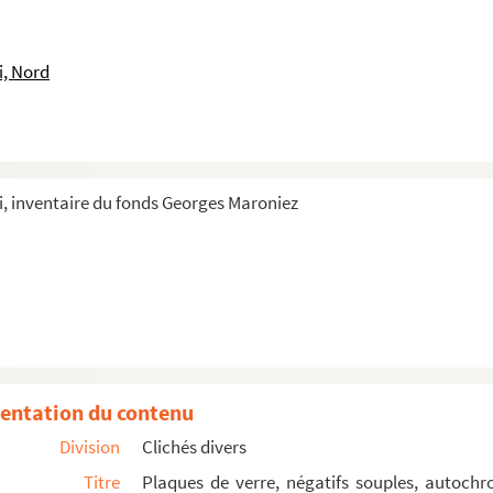
arque dans un marais
i, Nord
r.
, inventaire du fonds Georges Maroniez
ux
neveux
tenant la main à une fillette, et mère de Georges Maron...
tenant la main à une fillette, et mère de Georges Maron...
entation du contenu
Division
Clichés divers
 filles, la mère et la sœur de Georges Maroniez.
Titre
Plaques de verre, négatifs souples, autochr
eorges Maroniez