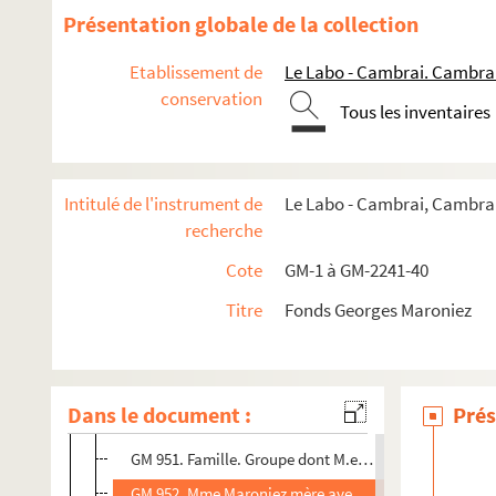
GM 939. Mme Maroniez et deux de ses filles sur une b
Présentation globale de la collection
GM 940. Réunion de famille dans le jardin
Etablissement de
Le Labo - Cambrai. Cambra
GM 941. Bonne avec bébé sur les genoux
conservation
Tous les inventaires
GM 942. Groupe de fillettes dont Germaine en extérieu
GM 943. Famille : groupe dont M.et Mme Maroniez
GM 944. Les trois filles Maroniez posant en intérieur
Intitulé de l'instrument de
Le Labo - Cambrai, Cambrai
GM 945. Tante Jeanne, soeur de Maroniez, et ses neve
recherche
GM 945 bis. Tante Jeanne, soeur de Maroniez, et ses 
Cote
GM-1 à GM-2241-40
GM 946. Germaine bébé
Titre
Fonds Georges Maroniez
GM 947. Montigny en 1896. Jeanne, soeur de Maroniez, 
GM 948. Le Touquet. Enfants à dos de poneys
GM 949. Montigny en 1896. Jeanne, soeur de Maroniez, 
Dans le document :
Prés
GM 950. Famille. Groupe
GM 951. Famille. Groupe dont M.et Mme Maroniez, leurs
GM 952. Mme Maroniez mère avec les deux filles de G