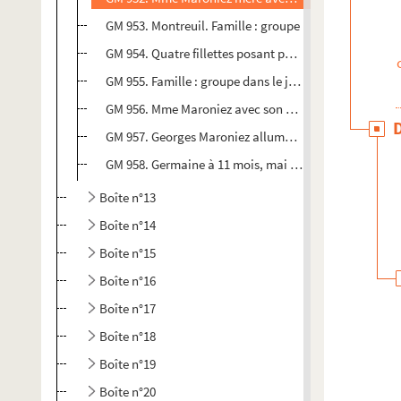
GM 953. Montreuil. Famille : groupe
GM 954. Quatre fillettes posant par ordre de grandeur
GM 955. Famille : groupe dans le jardin. Au premier pla
GM 956. Mme Maroniez avec son bébé dans les bras
GM 957. Georges Maroniez allumant une cigarette
GM 958. Germaine à 11 mois, mai 1901
Boîte n°13
Boîte n°14
Boîte n°15
Boîte n°16
Boîte n°17
Boîte n°18
Boîte n°19
Boîte n°20