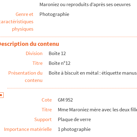
Maroniez ou reproduits d’après ses oeuvres
Genre et
Photographie
 dont deux des filles de Maroniez
caractéristiques
n : homme présentant sa petite fille à l'objectif
physiques
Description du contenu
Division
Boîte 12
Titre
Boîte n°12
Présentation du
Boîte à biscuit en métal : étiquette manusc
contenu
Cote
GM 952
Titre
Mme Maroniez mère avec les deux fill
Support
Plaque de verre
Importance matérielle
1 photographie