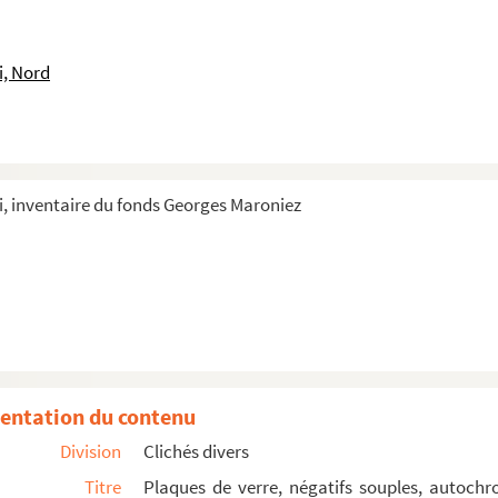
 table dont Mme Maroniez
table dont Mme Maroniez
i, Nord
oniez dans sa chambre avec bébé
, inventaire du fonds Georges Maroniez
 enfants
ion
entation du contenu
, Mme Maroniez et un homme contemplant un tableau de Maro...
Division
Clichés divers
Titre
Plaques de verre, négatifs souples, autochr
, au bord de l'eau