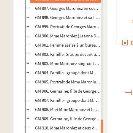
GM 897. Georges Maroniez en costume de militaire dev
GM 898. Georges Maroniez et sa fille dans un jardin
GM 899. Portrait de Georges Maroniez
GM 900. Mme Maroniez (Jeanne Dutemple) : portrait de
GM 901. Femme assise à un bureau dans une chambre
GM 902. Famille. Groupe devant une maison dont Mm
GM 903. Mme Maroniez soignant ses plantes en intérie
GM 904. Famille : groupe dont Mme et M. Maroniez
GM 905. Portrait de Mme Maroniez de profil
GM 906. Germaine, fille de Georges Maroniez, bébé
GM 907. Famille : groupe dont M.et Mme Maroniez et leu
GM 908. M.et Mme Maroniez et leur bébé près du berc
GM 909. Germaine, fille de Georges Maroniez, bébé
GM 910. Mme Maroniez et deux de ses filles en extérie