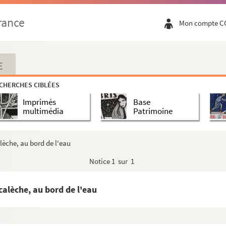
oupée
rance
Mon compte C
 Bretagne. Filles de Maroniez avec deux autres enfants e...
iez et ses filles tirée par deux chevaux à l'arrêt dev...
me Maroniez
E
es trois filles de Maroniez vues de dos
CHERCHES CIBLÉES
e femme
Imprimés
Base
multimédia
Patrimoine
rochers surplombant un amphithéâtre ; à l'horizon, vue s...
èche, au bord de l'eau
Notice
1 sur 1
lèche, au bord de l'eau
le dont Mme Maroniez