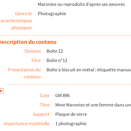
Maroniez ou reproduits d’après ses oeuvres
ant un mur de lierre
Genre et
Photographie
caractéristiques
physiques
 profil
Description du contenu
Division
Boîte 12
e Maroniez
Titre
Boîte n°12
ur.
Présentation du
Boîte à biscuit en métal : étiquette manusc
contenu
Cote
GM 896
rs filles
Titre
Mme Maroniez et une femme dans une 
eau
Support
Plaque de verre
Importance matérielle
1 photographie
ur