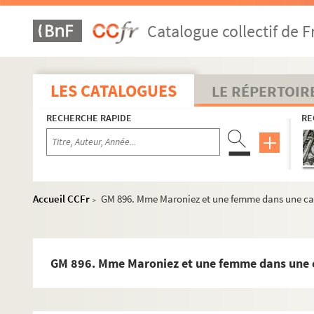
GM 870. Une des filles de G.Maroniez : enfant, avec p
Catalogue collectif de F
GM 871. Photographie ayant probablement été prise en
GM 872. Charrette portant des passagers dont Mme Maron
GM 873. Petit groupe en barque sur un étang dont M
LES CATALOGUES
LE RÉPERTOIR
GM 874. Réception pour un mariage. Au premier plan, l
RECHERCHE RAPIDE
RE
GM 875. Mme Maroniez en luge avec un homme et un
GM 876. Cortège d'un mariage sortant de l'église
GM 877. Mme Maroniez et deux femmes assises sur des 
GM 878. Famille, petit groupe se promenant en forêt
Accueil CCFr
GM 896. Mme Maroniez et une femme dans une cal
>
GM 879. Mme Maroniez avec deux de ses filles
GM 880. M.et Mme Maroniez avec leur bébé.
GM 881. Mme Maroniez avec son bébé
GM 896. Mme Maroniez et une femme dans une ca
GM 882. Religieuse avec bébé sur les genoux
GM 883. Groupe de femmes brodant autour d'une tab