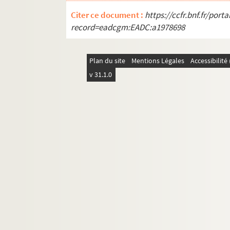
GM 910. Mme Maroniez et deux de ses fill
Citer ce document :
https://ccfr.bnf.fr/por
GM 911. Soeur Marie Andrée
record=eadcgm:EADC:a1978698
GM 912. Famille : groupe d'enfants dont 
GM 912 bis. Famille : groupe d’enfants do
Plan du site
Mentions Légales
Accessibilit
GM 913. Deuxième fille de Georges Maro
v 31.1.0
GM 914. Soeur de Georges Maroniez, deu
GM 915. Mme Maroniez portant sa deuxiè
GM 916. Famille : deux hommes, deux gar
GM 917. Mme Maroniez avec Germaine 
GM 918. Famille : groupe dans un jardi
GM 919. Mère de Georges Maroniez avec le
GM 920. Soeur de Georges Maroniez avec 
GM 921. Couple avec bébé en intérieur
GM 922. Germaine et deuxième fille de G
GM 923. Les premiers pas de Marielle. Co