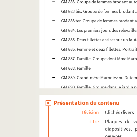
GM 883. Groupe de femmes brodant auto
GM 883 bis. Groupe de femmes brodant 
GM 883 ter. Groupe de femmes brodant 
GM 884. Les premiers jours des relevai
GM 885. Deux fillettes assises sur un faut
GM 886. Femme et deux fillettes. Portrai
GM 887. Famille. Groupe dont Mme Maro
GM 888. Famille
GM 889. Grand-mère Maroniez ou Dutemp
GM 890. Famille. Groupe dans le jardin
GM 891. Deux petites filles
Présentation du contenu
GM 892. Fille Maroniez en communiante
Division
Clichés divers
GM 893. Femme assise dans un fauteuil d
Titre
Plaques de ve
GM 894. Devant le « mauvais temps » de
diapositives,
GM 895. Femme debout dans un intérieu
oeuvres