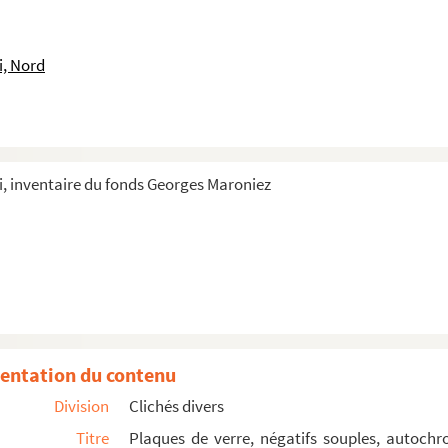
z
i, Nord
t Germaine
, inventaire du fonds Georges Maroniez
 Mme Maroniez
s avec chapeau haut de forme
(G.Maroniez, sa femme et ses trois filles)
 Mme Maroniez
01
entation du contenu
posant devant un tableau
Division
Clichés divers
Dutemple)
Titre
Plaques de verre, négatifs souples, autochr
teuil près d'une cheminée