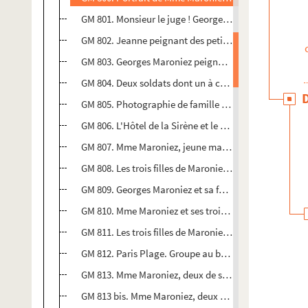
GM 801. Monsieur le juge ! Georges Maroniez en cost
GM 802. Jeanne peignant des petits chats (Mme Maro
GM 803. Georges Maroniez peignant une marine
GM 804. Deux soldats dont un à cheval qui est vrais
GM 805. Photographie de famille sur laquelle figure
GM 806. L'Hôtel de la Sirène et le petit Gris Nez
GM 807. Mme Maroniez, jeune maman, dans un lit ave
GM 808. Les trois filles de Maroniez sur des rochers
GM 809. Georges Maroniez et sa femme sur un quai bo
GM 810. Mme Maroniez et ses trois filles en montagne
GM 811. Les trois filles de Maroniez auprès d'une femm
GM 812. Paris Plage. Groupe au balcon d'une villa
GM 813. Mme Maroniez, deux de ses filles, grand-mère 
GM 813 bis. Mme Maroniez, deux de ses filles, grand-m