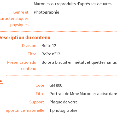
Maroniez ou reproduits d’après ses oeuvres
ume de magistrat
Genre et
Photographie
niez)
caractéristiques
physiques
emblablement Georges Maroniez.
Description du contenu
 Mme Maroniez
Division
Boîte 12
Titre
Boîte n°12
c bébé dans les bras
Présentation du
Boîte à biscuit en métal : étiquette manusc
contenu
rdé de maisons en bord de mer
Cote
GM 800
e qui doit être leur grand-mère.
Titre
Portrait de Mme Maroniez assise dans
Support
Plaque de verre
sur la plage . On distingue l' emplacement de G.Maronie...
Importance matérielle
1 photographie
ère sur la plage. On distingue l'emplacement de G. Maroniez...