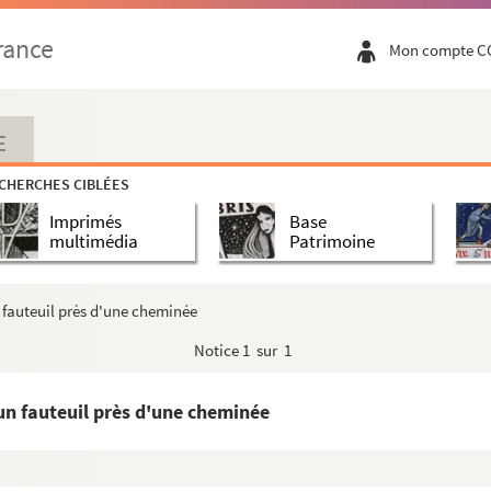
rance
Mon compte C
E
CHERCHES CIBLÉES
Imprimés
Base
multimédia
Patrimoine
 fauteuil près d'une cheminée
Notice
1 sur 1
 donnant sur des collines rocheuses
n bord de mer en Bretagne
un fauteuil près d'une cheminée
 avec la mer en arrière-plan.