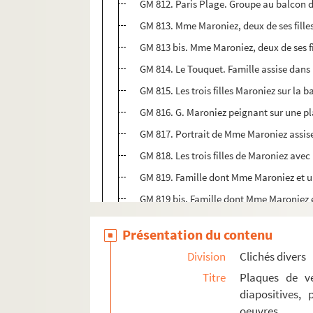
GM 812. Paris Plage. Groupe au balcon d
GM 813. Mme Maroniez, deux de ses fille
GM 813 bis. Mme Maroniez, deux de ses f
GM 814. Le Touquet. Famille assise dans
GM 815. Les trois filles Maroniez sur la 
GM 816. G. Maroniez peignant sur une plag
GM 817. Portrait de Mme Maroniez assise
GM 818. Les trois filles de Maroniez avec
GM 819. Famille dont Mme Maroniez et u
GM 819 bis. Famille dont Mme Maroniez 
GM 820. Photographie probabalement pr
Présentation du contenu
GM 821. Famille dont Mme Maroniez et ses
Division
Clichés divers
GM 822. Deux des filles de Maroniez avec 
Titre
Plaques de ve
GM 823. Groupe dans une carriole dont
diapositives,
GM 823 bis. Groupe dans une carriole 
oeuvres