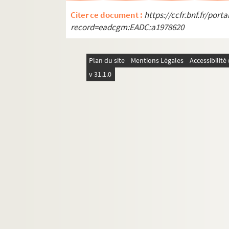
GM 836. Deux femmes en tenue de baigne
Citer ce document :
https://ccfr.bnf.fr/por
GM 837. Couple regardant vers le haut d
record=eadcgm:EADC:a1978620
GM 838. Scène familiale dans un jardin 
GM 839. Homme jouant du yoyo dans un 
Plan du site
Mentions Légales
Accessibilit
GM 840. Photographie ayant été probable
v 31.1.0
GM 841. Georges Maroniez peignant à l
GM 842. Famille, groupe dont Mme Maro
GM 843. Petite fille sur un pont de bois
GM 844. Femme debout dans une barqu
GM 845. Homme et enfant en bord de me
GM 846. Couple (l'homme tient un violon
GM 846 bis. Couple (l'homme tient un vi
GM 847. Mariée au bras d'un homme (prob
GM 847 bis. Mariée au bras d'un homme (
GM 848. Famille : petit groupe assis dans