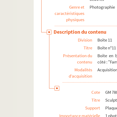
Genre et
Photographie
caractéristiques
physiques
Description du contenu
Division
Boîte 11
Titre
Boîte n°11
Présentation du
Boîte en b
contenu
côté : "Fam
Modalités
Acquisitio
d’acquisition
Cote
GM 78
Titre
Sculpt
Support
Plaque
Importance matérielle
1 pho