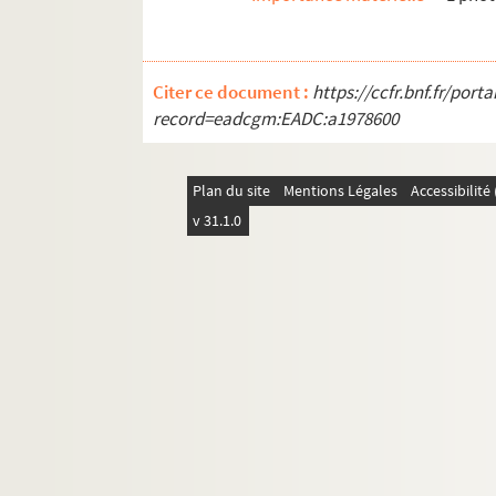
Citer ce document :
https://ccfr.bnf.fr/por
record=eadcgm:EADC:a1978600
Plan du site
Mentions Légales
Accessibilit
v 31.1.0