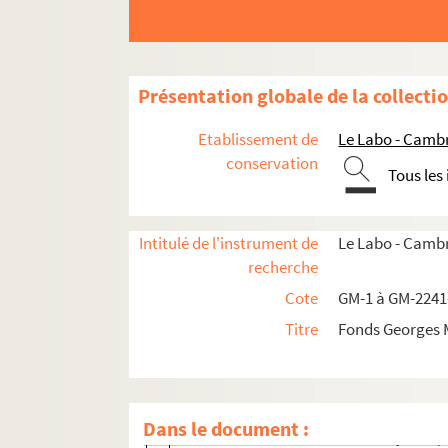
GM 760. Grand-mère Maroniez ou Dutempl
GM 761. Fille de Maroniez assise sur l'he
GM 762. Mme Maroniez dans un jardin ave
Présentation globale de la collecti
GM 763. Femme sur une terrasse en bord
GM 764. Mme Maroniez, ses filles et les 
Etablissement de
Le Labo - Camb
GM 765. Mme Maroniez et deux de ses fil
conservation
Tous les
GM 766. Port avec bateaux à vapeur, voil
GM 767. Ciel et mer au coucher du soleil
Intitulé de l'instrument de
Le Labo - Cambr
GM 768. Marché devant l'hôtel de ville 
recherche
GM 769. Mme Maroniez et grand-mères dev
Cote
GM-1 à GM-2241
GM 770. Mme Maroniez dans l'allée d'un 
Titre
Fonds Georges 
GM 771. Falaise et plage rocheuse, vrai
GM 772. Maisons en bord de mer sur une f
GM 773. Paysan et cheval de labour da
Dans le document :
GM 774. Femme en noir dans un jardin 