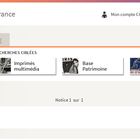
pes, diapositives, pris par Georges Maro...
rance
Mon compte C
E
CHERCHES CIBLÉES
Imprimés
Base
multimédia
Patrimoine
Notice
1 sur 1
ic
 bordé d'arbres, en automne, au lever du soleil