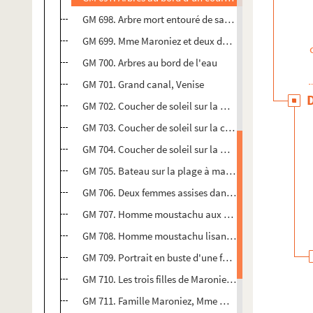
GM 698. Arbre mort entouré de sapins
GM 699. Mme Maroniez et deux de ses filles assises sur
GM 700. Arbres au bord de l'eau
GM 701. Grand canal, Venise
GM 702. Coucher de soleil sur la mer
GM 703. Coucher de soleil sur la campagne
GM 704. Coucher de soleil sur la mer
GM 705. Bateau sur la plage à marée basse, au couche
GM 706. Deux femmes assises dans un jardin public. 
GM 707. Homme moustachu aux cheveux blancs. Inté
GM 708. Homme moustachu lisant à l'intérieur
GM 709. Portrait en buste d'une femme âgée, intérieur
GM 710. Les trois filles de Maroniez près d'un parterre 
GM 711. Famille Maroniez, Mme Maroniez, ses trois fil