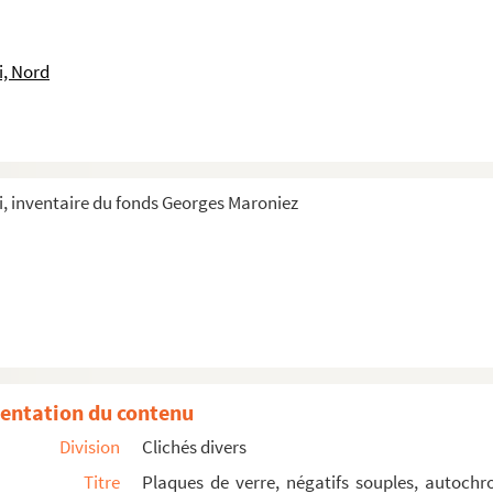
un berceau au premier plan.
i, Nord
ne petite fille et un chien
an, une statue
, inventaire du fonds Georges Maroniez
blic
ic
entation du contenu
Division
Clichés divers
Titre
Plaques de verre, négatifs souples, autochr