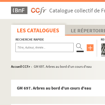
Plaques de verre, négatifs souples, autochromes, daguerréoty
Catalogue collectif de F
Boîte n°1
Boîte n°2
Boîte n°3
LES CATALOGUES
LE RÉPERTOIR
Boîte n°4
RECHERCHE RAPIDE
RE
Boîte n°5
Boîte n°6
Boîte n°7
Boîte n°8
Accueil CCFr
GM 697. Arbres au bord d'un cours d'eau
>
Boîte n°9
Boîte n°10
GM 680. Homme assis sur un banc dans un jardin publ
GM 697. Arbres au bord d'un cours d'eau
GM 681. Sapins au bord de l'eau
GM 682. Mme Maroniez et ses trois filles sur un chemin