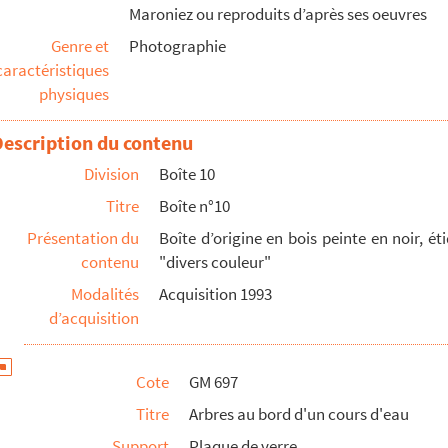
Maroniez ou reproduits d’après ses oeuvres
Genre et
Photographie
 des bancs en forêt
caractéristiques
physiques
Description du contenu
Division
Boîte 10
Titre
Boîte n°10
Présentation du
Boîte d’origine en bois peinte en noir, ét
r du soleil, probablement à Berck
contenu
"divers couleur"
Ce sont probablement des membres de la famille Maroniez
Modalités
Acquisition 1993
rieur
d’acquisition
, plantes vertes
Cote
GM 697
de fleurs
Titre
Arbres au bord d'un cours d'eau
les et les deux grand-mères posant devant un mur de lie...
Support
Plaque de verre