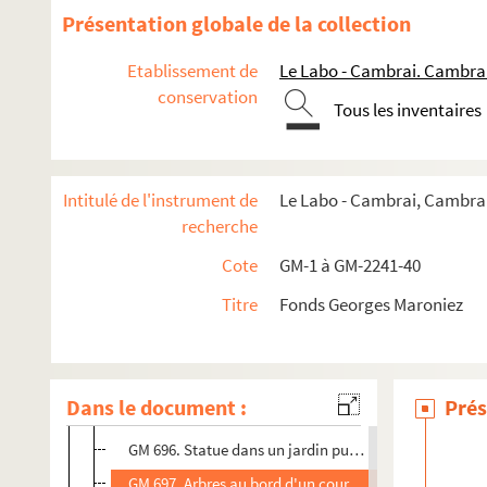
GM 683. Sous-bois en automne
Présentation globale de la collection
GM 684. Jardin public. Une statue à l'arrière plan et 
Etablissement de
Le Labo - Cambrai. Cambra
GM 685. Arbres au bord d'un chemin. A l'arrière plan, u
conservation
Tous les inventaires
GM 686. Arbres au lever du soleil
GM 687. Sous-bois
GM 688. Jardinier dans un jardin public. A l'arrière-pl
Intitulé de l'instrument de
Le Labo - Cambrai, Cambrai
GM 689. Sous-bois
recherche
GM 690. Feuillages d'automne au bord de l'eau
Cote
GM-1 à GM-2241-40
GM 691. Cours d'eau, pont et arbres dans un jardin pu
Titre
Fonds Georges Maroniez
GM 692. Arbres en automne
GM 693. Saules
GM 694. Trois jeunes filles assises dans un jardin publ
Dans le document :
Prés
GM 695. Rosier grimpant sur une maison
GM 696. Statue dans un jardin public
GM 697. Arbres au bord d'un cours d'eau