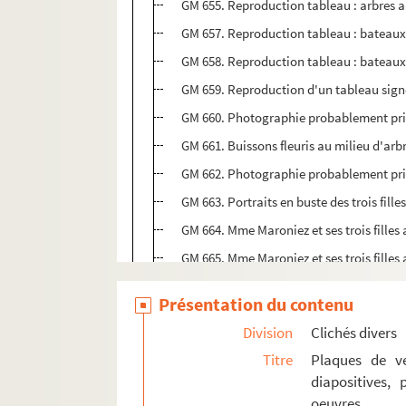
GM 655. Reproduction tableau : arbres a
GM 657. Reproduction tableau : bateaux 
GM 658. Reproduction tableau : bateaux 
GM 659. Reproduction d'un tableau signé
GM 660. Photographie probablement pris
GM 661. Buissons fleuris au milieu d'arb
GM 662. Photographie probablement pris
GM 663. Portraits en buste des trois fill
GM 664. Mme Maroniez et ses trois filles
GM 665. Mme Maroniez et ses trois fill
GM 666. Mme Maroniez assise sur un tra
Présentation du contenu
GM 667. Fille (probablement celle de Mar
Division
Clichés divers
GM 668. Mme Maroniez accoudée à la ba
Titre
Plaques de ve
GM 669. Femme et enfant au pied d'un es
diapositives,
GM 670. Petite fille au bord d'un canal
oeuvres