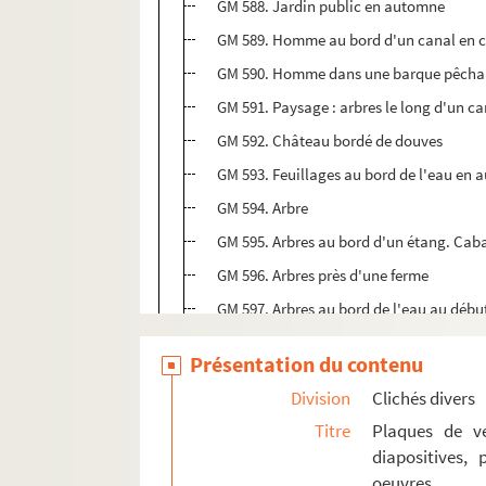
GM 588. Jardin public en automne
GM 589. Homme au bord d'un canal en
GM 590. Homme dans une barque pêcha
GM 591. Paysage : arbres le long d'un 
GM 592. Château bordé de douves
GM 593. Feuillages au bord de l'eau en
GM 594. Arbre
GM 595. Arbres au bord d'un étang. Cab
GM 596. Arbres près d'une ferme
GM 597. Arbres au bord de l'eau au débu
GM 598. Homme au bord d'un chemin en
Présentation du contenu
GM 599. Colonnade entourant un bassin 
Division
Clichés divers
GM 600. Arbres au bord d'un étang, solei
Titre
Plaques de ve
GM 601. Arbre sous la neige. Ferme ou h
diapositives,
GM 602. Photographie probablement pri
oeuvres