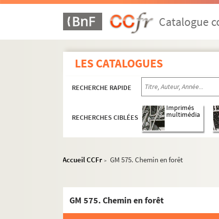
Catalogue co
LES CATALOGUES
RECHERCHE RAPIDE
Imprimés
multimédia
RECHERCHES CIBLÉES
Accueil CCFr
GM 575. Chemin en forêt
>
Plaques de verre, négatifs souples, autochromes
Boîte n°1
GM 575. Chemin en forêt
Boîte n°2
Boîte n°3