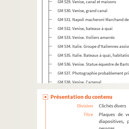
GM 529. Venise, canal et maisons
GM 530. Venise, grand canal
GM 531. Napoli macheroni Marchand de
GM 532. Venise, bateaux à quai
GM 533. Venise. Voiliers amarrés
GM 534. Italie. Groupe d'Italiennes assisse
GM 535. Italie. Bateaux à quai, habitati
GM 536. Venise. Statue équestre de Bart
GM 537. Photographie probablement prise 
GM 538. Venise, l'arsenal
GM 539. Venise, canal bordé d'habitatio
Présentation du contenu
GM 540. Venise, canal et palais
Division
Clichés divers
GM 541. Photographie probablement pris
Titre
Plaques de ve
GM 542. Photographie probablement prise
diapositives,
GM 543. Photographie probablement prise
oeuvres