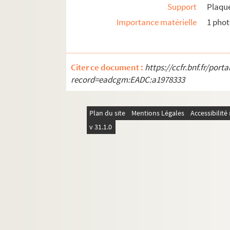
GM 558. Femme devant un chevalet (peig
Support
Plaque
GM 559. Intérieur d'un musée ou d'un châ
Importance matérielle
1 pho
GM 560. Cours d'eau en forêt sous la nei
GM 561. Homme assis sur la balustrade 
Citer ce document :
https://ccfr.bnf.fr/por
GM 562. Homme avec fusil visant un arbr
record=eadcgm:EADC:a1978333
GM 563. Château bordé de douves
GM 564. Ferme au bord de l'eau
Plan du site
Mentions Légales
Accessibilit
Boîte n°8
v 31.1.0
Boîte n°9
Boîte n°10
Boîte n°11
Boîte n°12
Boîte n°13
Boîte n°14