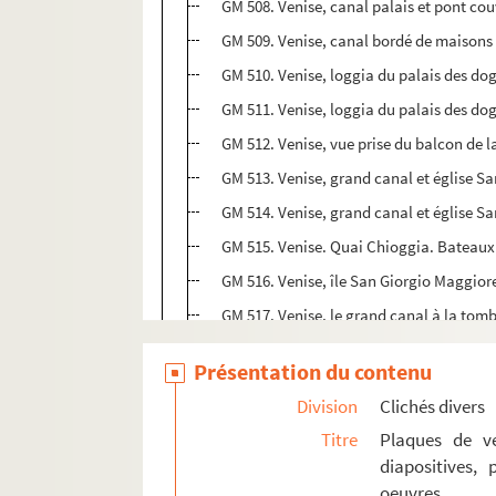
GM 508. Venise, canal palais et pont cou
GM 509. Venise, canal bordé de maisons 
GM 510. Venise, loggia du palais des dog
GM 511. Venise, loggia du palais des do
GM 512. Venise, vue prise du balcon de l
GM 513. Venise, grand canal et église Sa
GM 514. Venise, grand canal et église Sa
GM 515. Venise. Quai Chioggia. Bateaux 
GM 516. Venise, île San Giorgio Maggior
GM 517. Venise, le grand canal à la tom
GM 518. Venise, terrasse de café place S
Présentation du contenu
GM 519. Venise, canal bordé de palais
Division
Clichés divers
GM 520. Venise. Intérieur d'église
Titre
Plaques de ve
GM 521. Venise, intérieur de la basiliqu
diapositives,
GM 522. Venise, place Saint-Marc, Tour 
oeuvres