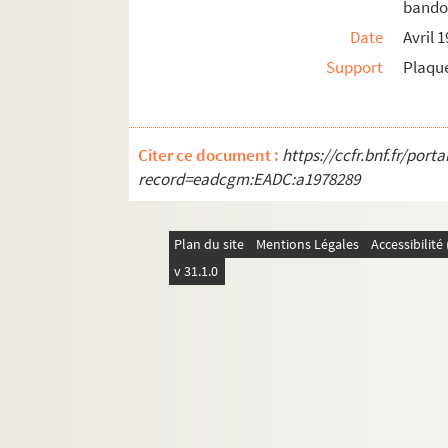
bandou
GM 514. Venise, grand canal et église Sa
Date
Avril 
GM 515. Venise. Quai Chioggia. Bateaux 
Support
Plaque
GM 516. Venise, île San Giorgio Maggior
GM 517. Venise, le grand canal à la tom
GM 518. Venise, terrasse de café place S
Citer ce document :
https://ccfr.bnf.fr/por
GM 519. Venise, canal bordé de palais
record=eadcgm:EADC:a1978289
GM 520. Venise. Intérieur d'église
GM 521. Venise, intérieur de la basiliqu
Plan du site
Mentions Légales
Accessibilit
GM 522. Venise, place Saint-Marc, Tour 
v 31.1.0
GM 523. Venise, entrée de la basilique 
GM 524. Venise, palais des doges
GM 525. Venise, le grand canal bordé de
GM 526. Venise, Grand Canal. Eau, batea
GM 527. Venise, canal, gondoles et mai
GM 528. Venise. Vue prise de la Riva degl