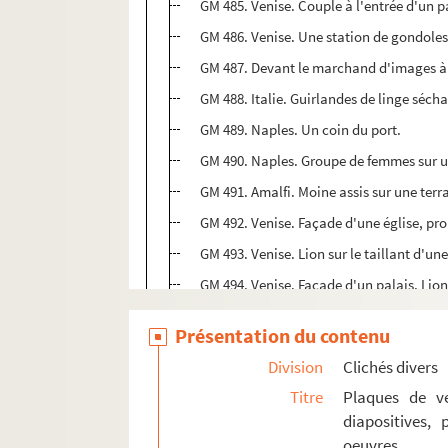
GM 485. Venise. Couple à l'entrée d'un p
GM 486. Venise. Une station de gondole
GM 487. Devant le marchand d'images à
GM 488. Italie. Guirlandes de linge séch
GM 489. Naples. Un coin du port.
GM 490. Naples. Groupe de femmes sur
GM 491. Amalfi. Moine assis sur une ter
GM 492. Venise. Façade d'une église, pr
GM 493. Venise. Lion sur le taillant d'un
GM 494. Venise. Façade d'un palais. Lion
GM 495. Venise. Gondole sur un canal
Présentation du contenu
GM 496. Venise. Palais
Division
Clichés divers
GM 497. Venise. Canal, habitations et pa
Titre
Plaques de ve
GM 498. Venise. Place Saint-Marc, l'ho
diapositives,
GM 499. Venise. Canal bordé d'habitatio
oeuvres