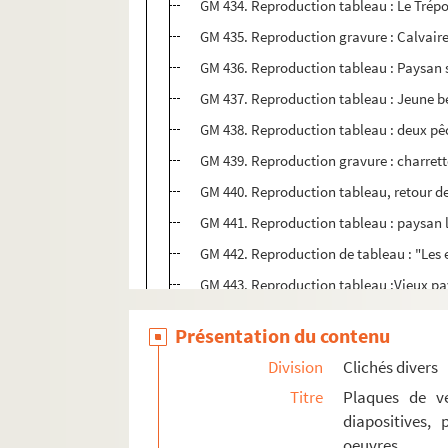
GM 434. Reproduction tableau : Le Tréport
GM 435. Reproduction gravure : Calvair
GM 436. Reproduction tableau : Paysan 
GM 437. Reproduction tableau : Jeune be
GM 438. Reproduction tableau : deux pêch
GM 439. Reproduction gravure : charrett
GM 440. Reproduction tableau, retour d
GM 441. Reproduction tableau : paysan
GM 442. Reproduction de tableau : "Les 
GM 443. Reproduction tableau :Vieux pay
GM 444. Reproduction tableau : femme et
Présentation du contenu
GM 445. Reproduction tableau : Inquiét
Division
Clichés divers
GM 446. Reproduction tableau : Premier 
Titre
Plaques de ve
GM 447. Reproduction tableau : Pêcheurs
diapositives,
GM 448. Reproduction tableau : Vieil ho
oeuvres