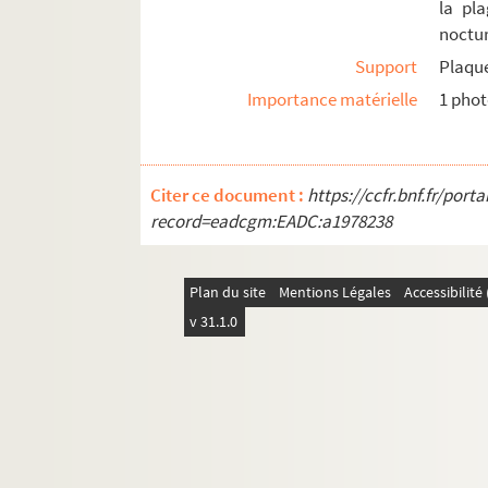
la pl
GM 463. Bibliothèque du Vatican
noctur
GM 464. Rome. La colonnade de Saint-P
Support
Plaque
GM 465. Moïse par Michel Ange
Importance matérielle
1 pho
GM 466. Rome. Dans les quartiers ouvrie
GM 467. Marchand de légumes à Rome
GM 468. Place et église Saint-Pierre à 
Citer ce document :
https://ccfr.bnf.fr/por
GM 469. Rome. Forum. Ruines du templ
record=eadcgm:EADC:a1978238
GM 470. Rome, château Saint-Ange et le
GM 471. Pise, la tour penchée et le dôme
Plan du site
Mentions Légales
Accessibilit
GM 472. Temple de Neptune à Paestum, 
v 31.1.0
GM 473. Venise. Descente de la gare.
GM 474. Venise. Pirogue sur l'eau et pala
GM 475. Venise en gondole. Amis de Mar
GM 476. Venise. Pont du Rialto
GM 477. A Pompéi. Dans les ruines