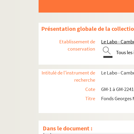
Plaques de verre, négatifs souples, autochromes
Présentation globale de la collecti
Boîte n°1
Etablissement de
Le Labo - Camb
Boîte n°2
conservation
Tous les
Boîte n°3
Boîte n°4
Intitulé de l'instrument de
Le Labo - Cambr
Boîte n°5
recherche
Boîte n°6
Cote
GM-1 à GM-2241
Boîte n°7
Titre
Fonds Georges 
GM 417. Reproduction de tableau : pêcheu
GM 418. Reproduction tableau : cadre dor
GM 419. Reproduction gravure : charrett
Dans le document :
GM 420. Reproduction tableau : marine,