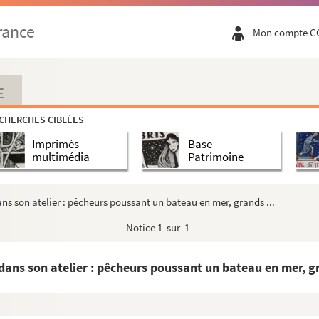
ses bras un bébé
rance
Mon compte C
 Chalets en montagne
illage en montagne, clocher d'une église
E
CHERCHES CIBLÉES
s
Imprimés
Base
 Chalets en bois en montagne
multimédia
Patrimoine
illage de montagne sous la neige. Au premier plan, deux ...
arine
ns son atelier : pêcheurs poussant un bateau en mer, grands ...
éniche sur un canal
Notice
1 sur 1
accrochés sur un mur : Egypte, le temple de Philae, Egyp...
tour ou départ de pêcheurs, femmes au coucher ou lever d...
ans son atelier : pêcheurs poussant un bateau en mer, gr
our ou départ de pêcheurs à la tombée de la nuit. Au pr...
x bretonnes assises au bord de l'eau et faisant du croc...