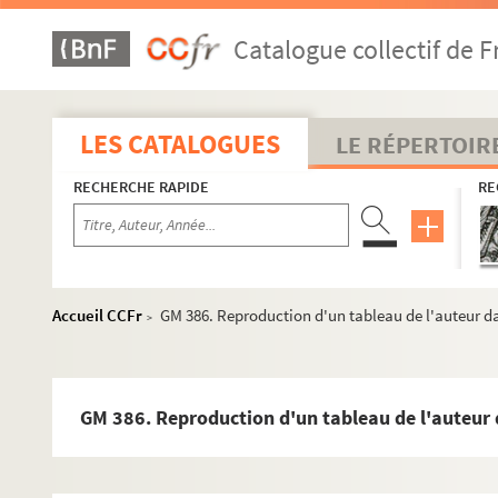
GM 359. Jeune fille assise dans un jardin tenant dans 
Catalogue collectif de F
GM 360. Montagnes enneigées
GM 361. Photographie probablement prise en Suisse.
GM 362. Photographie probablement prise en Suisse.V
LES CATALOGUES
LE RÉPERTOIR
GM 363. Crevasse, tunnel de glace
RECHERCHE RAPIDE
RE
GM 364. Cours d'eau bordé de sapins et de montagne
GM 365. Photographie probablement prise en Suisse.
GM 366. Photographie probablement prise en Suisse, V
GM 367. Reproduction d'un tableau de G.Maroniez : M
Accueil CCFr
GM 386. Reproduction d'un tableau de l'auteur da
>
GM 368. Reproduction d'un tableau de G.Maroniez : p
GM 369. Reproduction de neuf tableaux de G.Maroniez 
GM 370. Reproduction d'un tableau de G.Maroniez : re
GM 386. Reproduction d'un tableau de l'auteur d
GM 371. Reproduction d'un tableau de G.Maroniez : ret
GM 372. Reproduction d'un tableau de G.Maroniez : deu