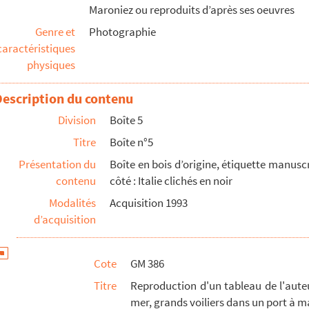
Maroniez ou reproduits d’après ses oeuvres
 à marée basse au coucher du soleil. Cadre doré de tyle...
Genre et
Photographie
caractéristiques
physiques
Description du contenu
Division
Boîte 5
Titre
Boîte n°5
Présentation du
Boîte en bois d’origine, étiquette manuscri
contenu
côté : Italie clichés en noir
Modalités
Acquisition 1993
d’acquisition
Cote
GM 386
Titre
Reproduction d'un tableau de l'aute
mer, grands voiliers dans un port à 