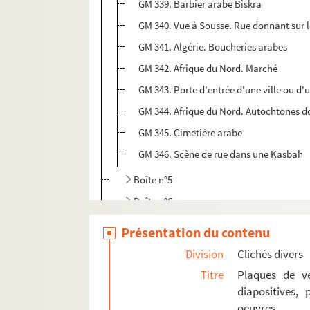
GM 339. Barbier arabe Biskra
GM 340. Vue à Sousse. Rue donnant sur le
GM 341. Algérie. Boucheries arabes
GM 342. Afrique du Nord. Marché
GM 343. Porte d'entrée d'une ville ou d'
GM 344. Afrique du Nord. Autochtones d
GM 345. Cimetière arabe
GM 346. Scène de rue dans une Kasbah
Boîte n°5
Boîte n°6
Boîte n°7
Présentation du contenu
Boîte n°8
Division
Clichés divers
Boîte n°9
Titre
Plaques de ve
Boîte n°10
diapositives,
oeuvres
Boîte n°11