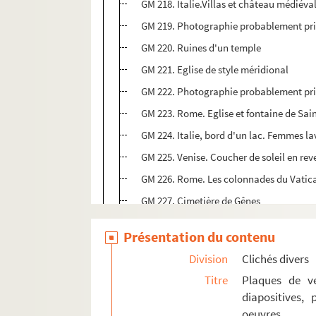
GM 218. Italie.Villas et château médiév
GM 219. Photographie probablement prise
GM 220. Ruines d'un temple
GM 221. Eglise de style méridional
GM 222. Photographie probablement pri
GM 223. Rome. Eglise et fontaine de Sai
GM 224. Italie, bord d'un lac. Femmes la
GM 225. Venise. Coucher de soleil en re
GM 226. Rome. Les colonnades du Vatican
GM 227. Cimetière de Gênes
GM 228. Rome. Capucins en promenade
Présentation du contenu
GM 229. Venise
Division
Clichés divers
GM 230. Venise
Titre
Plaques de ve
GM 231. Venise
diapositives,
GM 232. Venise
oeuvres