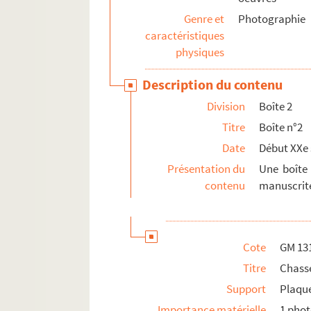
GM 2240. Appareil photographique "le Sphinx"
Genre et
Photographie
GM 2241. Carnet de croquis originaux de Ge
caractéristiques
physiques
Description du contenu
Division
Boîte 2
Titre
Boîte n°2
Date
Début XXe 
Présentation du
Une boîte 
contenu
manuscrite
Cote
GM 13
Titre
Chass
Support
Plaque
Importance matérielle
1 pho