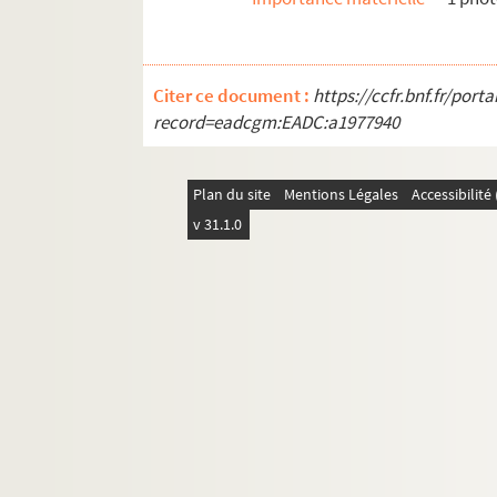
Citer ce document :
https://ccfr.bnf.fr/por
record=eadcgm:EADC:a1977940
Plan du site
Mentions Légales
Accessibilit
v 31.1.0