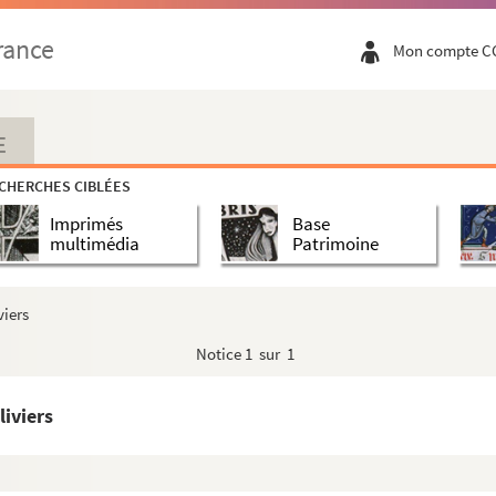
rance
Mon compte C
ein el-Bahari. Au premier plan, Mme Maroniez accompagnée ...
E
elui de Philae
CHERCHES CIBLÉES
Imprimés
Base
e de la Roche. Au premier plan, Mme Maroniez et guide
multimédia
Patrimoine
'âne, au fond Mme Maroniez
viers
Notice
1 sur 1
chameau et l'âne au repos dans un oasis ou village avec...
ocheux. Photographie prise au Maroc ou en Egypte.
liviers
u lavoir d'un village