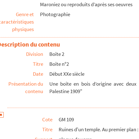
Maroniez ou reproduits d’après ses oeuvres
Genre et
Photographie
caractéristiques
physiques
Description du contenu
Division
Boîte 2
du Nord
Titre
Boîte n°2
e et montagne rocheuse
Date
Début XXe siècle
Présentation du
Une boîte en bois d’origine avec deux 
contenu
Palestine 1909"
ord
Cote
GM 109
Titre
Ruines d'un temple. Au premier plan : 