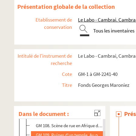
GM 95. Ruines d'un temple
Présentation globale de la collection
GM 96. Fête dans un village d'Afrique du Nord : essais 
Etablissement de
Le Labo - Cambrai. Cambra
GM 97. Homme et enfant arabes accompagnés d'ânes
conservation
Tous les inventaires
GM 98. Homme et enfants arabes
GM 99. Fête dans un ville d'Afrique du Nord. Tirs au fus
GM 100. Ruines d'un temple
Intitulé de l'instrument de
Le Labo - Cambrai, Cambrai
GM 101. Groupe d'hommes et d'enfants assis dans une
recherche
GM 102. Scène de rue en Afrique du Nord.
Cote
GM-1 à GM-2241-40
GM 103. Enfant au bord d'une rivière bordée palmier
Titre
Fonds Georges Maroniez
GM 104. Scène de rue en Afrique du Nord
GM 105. Foule dans une rue d'Afrique du Nord
GM 106. Paysage d'Afrique du Nord : rivière, palmier,
Dans le document :
Prés
GM 107. Tunisie,Tunis. Rue Aflaouine.
GM 108. Scène de rue en Afrique du Nord
GM 109. Ruines d'un temple. Au premier plan : oliviers