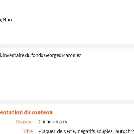
de tir
i, Nord
il
, inventaire du fonds Georges Maroniez
 rue.
s et de montagnes rocheuses
 village perché sur un promontoire rocheux
entation du contenu
Division
Clichés divers
Titre
Plaques de verre, négatifs souples, autochr