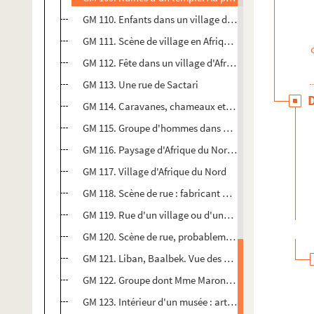
GM 110. Enfants dans un village d'Afrique du Nord
GM 111. Scène de village en Afrique du Nord
GM 112. Fête dans un village d'Afrique du Nord
GM 113. Une rue de Sactari
GM 114. Caravanes, chameaux et ânes dans le désert
GM 115. Groupe d'hommes dans un village d'Afrique 
GM 116. Paysage d'Afrique du Nord : palmiers, rivièr
GM 117. Village d'Afrique du Nord
GM 118. Scène de rue : fabricant de flûte
GM 119. Rue d'un village ou d'une ville d'Afrique du N
GM 120. Scène de rue, probablement en Italie
GM 121. Liban, Baalbek. Vue des deux temples.
GM 122. Groupe dont Mme Maroniez sur une jetée
GM 123. Intérieur d'un musée : art égyptien