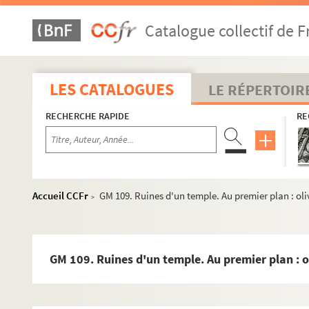
GM 81. Egypte. Temple de Philae
Catalogue collectif de F
GM 82. Egypte. Agents de police arrêtant un voleur
GM 83. Egypte. Temple funéraire de Moutouhotep à D
GM 84. Statue de roi égyptien à moitié ensablée
LES CATALOGUES
LE RÉPERTOIR
GM 85. Egypte. Colonnes d'un temple, certainement c
RECHERCHE RAPIDE
RE
GM 86. Egypte. Thèbes, les colosses de Memnon
GM 87. Jérusalem. Vue générale avec mosquée du dôm
GM 88. Jérusalem. Le mur des lamentations
GM 89. Egypte. Route du voyage, personnage à dos d
Accueil CCFr
GM 109. Ruines d'un temple. Au premier plan : oli
>
GM 90. Maroc. Famille de nomade
GM 91. Photographie prise probablement au Maroc. Le 
GM 92. Mme Maroniez scrutant l'horizon d'un amas r
GM 109. Ruines d'un temple. Au premier plan : o
GM 93. Chameaux s'abreuvant sur la route du voyage a
GM 94. Fête dans un ville d'Afrique du Nord