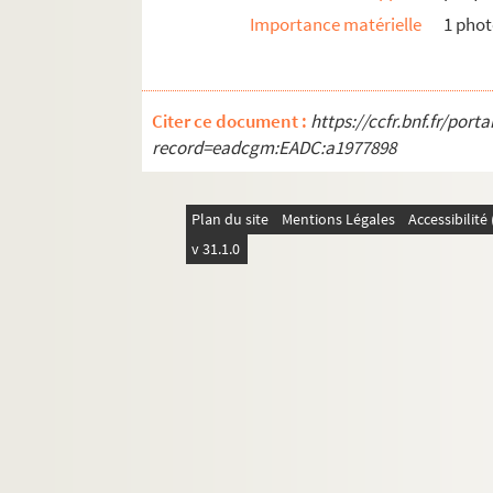
GM 131. Chasseurs au repos
Importance matérielle
1 pho
GM 132. Paris. Bords de la Seine
GM 133. Intérieur d'un musée, probablem
GM 134. Cambrai. Photographie prise tr
Citer ce document :
https://ccfr.bnf.fr/por
record=eadcgm:EADC:a1977898
Boîte n°3
Boîte n°4
Plan du site
Mentions Légales
Accessibilit
Boîte n°5
v 31.1.0
Boîte n°6
Boîte n°7
Boîte n°8
Boîte n°9
Boîte n°10
Boîte n°11
Boîte n°12