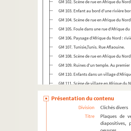
GM 102. Scène de rue en Afrique du Nord
GM 103. Enfant au bord d'une rivière b
GM 104. Scène de rue en Afrique du Nord
GM 105. Foule dans une rue d'Afrique du
GM 106. Paysage d'Afrique du Nord : rivi
GM 107. Tunisie,Tunis. Rue Aflaouine.
GM 108. Scène de rue en Afrique du Nord
GM 109. Ruines d'un temple. Au premier p
GM 110. Enfants dans un village d'Afriq
GM 111. Scène de village en Afrique du 
GM 112. Fête dans un village d'Afrique 
Présentation du contenu
GM 113. Une rue de Sactari
Division
Clichés divers
GM 114. Caravanes, chameaux et ânes da
Titre
Plaques de ve
GM 115. Groupe d'hommes dans un villa
diapositives,
GM 116. Paysage d'Afrique du Nord : pal
oeuvres