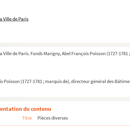
 Ville de Paris
a Ville de Paris. Fonds Marigny, Abel François Poisson (1727-1781 
s Poisson (1727-1781 ; marquis de), directeur général des Bâtime
entation du contenu
Titre
Pièces diverses
concernant François Poisson, père de la marquise de Pompadou...
re de la marquise de Pompadour (MS-NA-89). Lettres écrites au ...