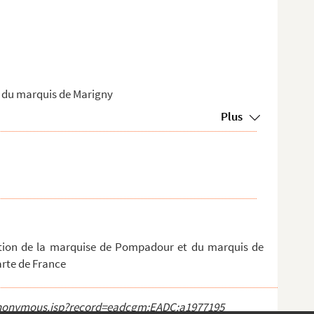
n du marquis de Marigny
Plus
ation de la marquise de Pompadour et du marquis de
arte de France
ct_anonymous.jsp?record=eadcgm:EADC:a1977195