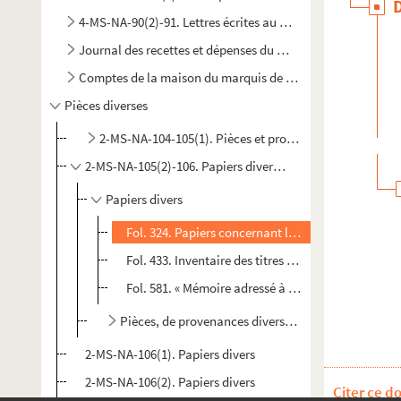
4-MS-NA-90(2)-91. Lettres écrites au marquis de Marigny, a
Journal des recettes et dépenses du marquis de Marigny
Comptes de la maison du marquis de Marigny
Pièces diverses
2-MS-NA-104-105(1). Pièces et procédures relatives à 
2-MS-NA-105(2)-106. Papiers divers provenant de la succ
Papiers divers
Fol. 324. Papiers concernant la participation de 
Fol. 433. Inventaire des titres de propriété du pavi
Fol. 581. « Mémoire adressé à monsieur le marquis
Pièces, de provenances diverses, se rattachant à la
2-MS-NA-106(1). Papiers divers
2-MS-NA-106(2). Papiers divers
Citer ce d