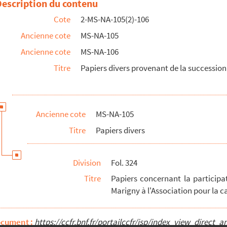
Description du contenu
lors marquis de Vandières, pendant son voyage en Italie. 2 (...
Cote
2-MS-NA-105(2)-106
Ancienne cote
MS-NA-105
Ancienne cote
MS-NA-106
Titre
Papiers divers provenant de la successio
la terre et à la seigneurie de Saint-Ouen, dont madame de Pompadour...
ession du marquis de Marigny
Ancienne cote
MS-NA-105
Titre
Papiers divers
la marquise de Pompadour et du marquis de Marigny à l'Associa...
llon de Bercy
Division
Fol. 324
 de Marigny, concernant l'école de l'Académie royale d'archit...
Titre
Papiers concernant la particip
 famille Poisson
Marigny à l'Association pour la c
ocument :
https://ccfr.bnf.fr/portailccfr/jsp/index_view_dire