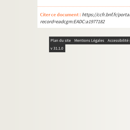
Citer ce document :
https://ccfr.bnf.fr/por
record=eadcgm:EADC:a1977182
Plan du site
Mentions Légales
Accessibilit
v 31.1.0