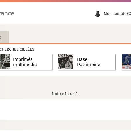
rance
Mon compte C
E
CHERCHES CIBLÉES
Imprimés
Base
multimédia
Patrimoine
Notice
1 sur 1