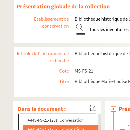
4-MS-FS-21-1218. Code
Présentation globale de la collection
4-MS-FS-21-1219. Coiffure
Etablissement de
Bibliothèque historique de la
4-MS-FS-21-1220. Colonies
conservation
Tous les inventaires
4-MS-FS-21-1221. Commerce
4-MS-FS-21-1222. Commune de 1871
4-MS-FS-21-1223. Communisme
Intitulé de l'instrument de
Bibliothèque historique de 
4-MS-FS-21-1224. Confédération Générale du Travail
recherche
4-MS-FS-21-1225. Congo
Cote
MS-FS-21
4-MS-FS-21-1226. Congrès
Titre
Bibliothèque Marie-Louise 
4-MS-FS-21-1227. Conseil de famille
4-MS-FS-21-1228. Conseillère municipale
4-MS-FS-21-1229. Conseillères privées à Villeurbanne
Dans le document :
Prés
4-MS-FS-21-1230. Conventions collectives
4-MS-FS-21-1231. Conversation
4-MS-FS-21-1232. Convocations