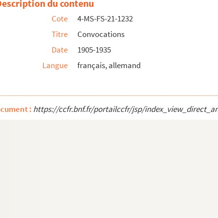
Description du contenu
Cote
4-MS-FS-21-1232
Titre
Convocations
Date
1905-1935
Langue
français, allemand
ocument :
https://ccfr.bnf.fr/portailccfr/jsp/index_view_dire