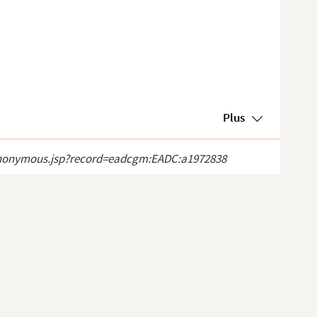
Plus
ct_anonymous.jsp?record=eadcgm:EADC:a1972838