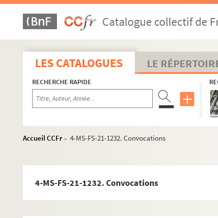
4-MS-FS-21-1204. Centenaire
Catalogue collectif de F
4-MS-FS-21-1205. Chanson
4-MS-FS-21-1206. Charbonnier
4-MS-FS-21-1207. Chemin de fer
LES CATALOGUES
LE RÉPERTOIR
4-MS-FS-21-1208. Chemiserie-lingerie
RECHERCHE RAPIDE
RE
4-MS-FS-21-1209. Chien
4-MS-FS-21-1210. Chimie
4-MS-FS-21-1211. Chine
4-MS-FS-21-1212. Chocolatière
Accueil CCFr
4-MS-FS-21-1232. Convocations
>
4-MS-FS-21-1213. Chômage
4-MS-FS-21-1214. Cinéma
4-MS-FS-21-1215. Cité ouvrière
4-MS-FS-21-1232. Convocations
4-MS-FS-21-1216. Cité universitaire
4-MS-FS-21-1217. Cocher