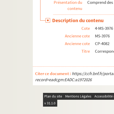
Présentation du
Comprend des le
contenu
Description du contenu
Cote
4-MS-3976
Ancienne cote
MS-3976
Ancienne cote
CP-4082
Titre
Correspon
Citer ce document :
https://ccfr.bnf.fr/por
record=eadcgm:EADC:a1972026
Plan du site
Mentions Légales
Accessibilit
v 31.1.0