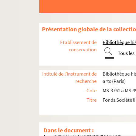
Documents relatifs aux statuts de la Société 
Présentation globale de la collecti
Documents relatifs à la vie de la société
Documents relatifs aux questions artistiques
Etablissement de
Bibliothèque his
Documents relatifs à une société de secours m
conservation
Tous les
Séances publiques de la Société libre des be
Documents relatifs aux
Annales de la Société
Intitulé de l'instrument de
Bibliothèque his
Correspondance de la Société libre des beaux-a
recherche
arts (Paris)
4-MS-3951. Correspondance de 1830
Cote
MS-3761 à MS-3
4-MS-3952. Correspondance de 1831
Titre
Fonds Société li
4-MS-3953. Correspondance de 1832
2-MS-3954. Correspondance de 1833
2-MS-3955. Correspondance de 1834
Dans le document :
4-MS-3956. Correspondance de 1838