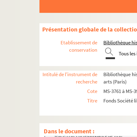
Documents relatifs aux statuts de la Société 
Présentation globale de la collecti
Documents relatifs à la vie de la société
Documents relatifs aux questions artistiques
Etablissement de
Bibliothèque his
Documents relatifs à une société de secours m
conservation
Tous les
Séances publiques de la Société libre des be
Documents relatifs aux
Annales de la Société
Intitulé de l'instrument de
Bibliothèque his
Correspondance de la Société libre des beaux-a
recherche
arts (Paris)
4-MS-3951. Correspondance de 1830
Cote
MS-3761 à MS-3
4-MS-3952. Correspondance de 1831
Titre
Fonds Société li
4-MS-3953. Correspondance de 1832
2-MS-3954. Correspondance de 1833
2-MS-3955. Correspondance de 1834
Dans le document :
4-MS-3956. Correspondance de 1838