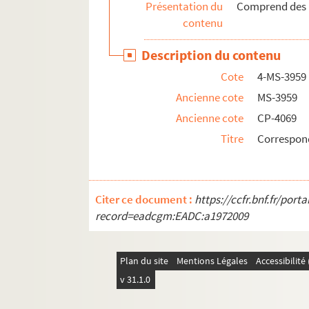
Présentation du
Comprend des le
contenu
Description du contenu
Cote
4-MS-3959
Ancienne cote
MS-3959
Ancienne cote
CP-4069
Titre
Correspon
Citer ce document :
https://ccfr.bnf.fr/por
record=eadcgm:EADC:a1972009
Plan du site
Mentions Légales
Accessibilit
v 31.1.0