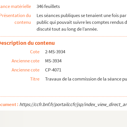
ance matérielle
346 feuillets
tes
Présentation du
Les séances publiques se tenaient une fois par 
contenu
public qui pouvait suivre les comptes rendus 
discuté tout au long de l’année.
e de 1832
Description du contenu
lique de 1832.
Cote
2-MS-3934
ublique, année 1833.
Ancienne cote
MS-3934
Ancienne cote
CP-4071
Titre
Travaux de la commission de la séance pu
r la séance publique annuelle de 1837
que de 1840
 publique de 1841
ocument :
https://ccfr.bnf.fr/portailccfr/jsp/index_view_dire
 1842
 la séance publique de 1843
 1844 par les membres de la société.