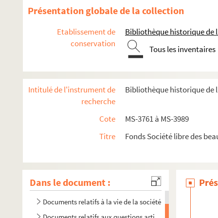
Présentation globale de la collection
Etablissement de
Bibliothèque historique de la
conservation
Tous les inventaires
Intitulé de l'instrument de
Bibliothèque historique de l
recherche
Cote
MS-3761 à MS-3989
Titre
Fonds Société libre des beau
Dans le document :
Prés
Documents relatifs aux statuts de la Société libre des beau
Documents relatifs à la vie de la société
Documents relatifs aux questions artistiques abordées par 