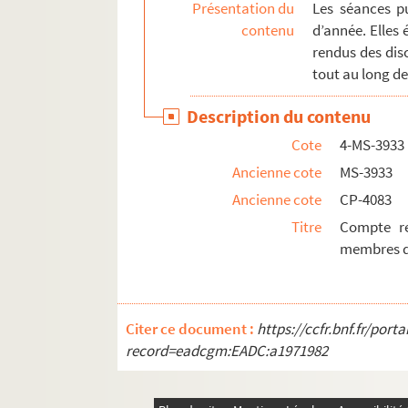
Présentation du
Les séances pu
contenu
d’année. Elles 
rendus des dis
tout au long de
Description du contenu
Cote
4-MS-3933
Ancienne cote
MS-3933
Ancienne cote
CP-4083
Titre
Compte re
membres de
Citer ce document :
https://ccfr.bnf.fr/por
record=eadcgm:EADC:a1971982