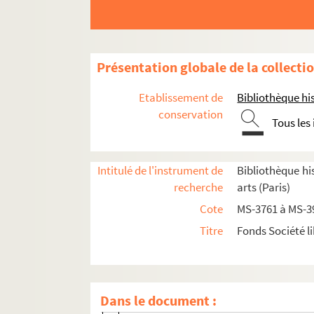
Présentation globale de la collecti
Etablissement de
Bibliothèque his
conservation
Tous les
Intitulé de l'instrument de
Bibliothèque his
recherche
arts (Paris)
Documents relatifs aux statuts de la Société 
Cote
MS-3761 à MS-3
Documents relatifs à la vie de la société
Titre
Fonds Société li
Documents relatifs aux questions artistiques ab
Rapports sur des questions artistiques
4-MS-3864. Rapport sur le diagraphe pa
Dans le document :
2-MS-3865. Minute du rapport sur
Les vr