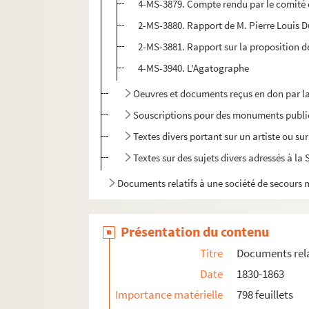
4-MS-3879. Compte rendu par le comité de
2-MS-3880. Rapport de M. Pierre Louis Du
2-MS-3881. Rapport sur la proposition d
4-MS-3940. L'Agatographe
Oeuvres et documents reçus en don par la
Souscriptions pour des monuments publi
Textes divers portant sur un artiste ou 
Textes sur des sujets divers adressés à la 
Documents relatifs à une société de secours m
Séances publiques de la Société libre des be
Documents relatifs aux
Annales de la Société
Présentation du contenu
Correspondance de la Société libre des beaux
Titre
Documents rela
Date
1830-1863
Importance matérielle
798 feuillets