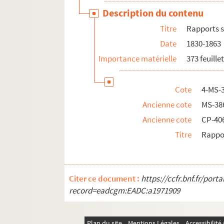
Description du contenu
Titre
Rapports s
Date
1830-1863
Importance matérielle
373 feuille
Cote
4-MS-
Ancienne cote
MS-38
Ancienne cote
CP-406
Titre
Rappor
Citer ce document :
https://ccfr.bnf.fr/por
record=eadcgm:EADC:a1971909
Plan du site
Mentions Légales
Accessibilit