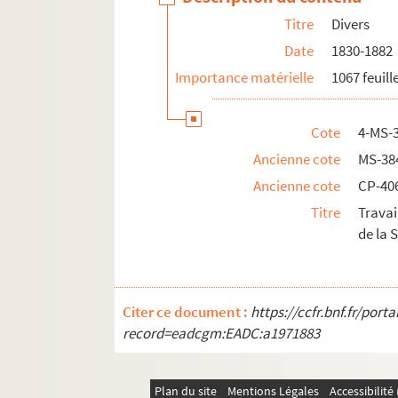
Titre
Divers
Date
1830-1882
Importance matérielle
1067 feuill
Cote
4-MS-
Ancienne cote
MS-38
Ancienne cote
CP-40
Titre
Travai
de la 
Citer ce document :
https://ccfr.bnf.fr/por
record=eadcgm:EADC:a1971883
Plan du site
Mentions Légales
Accessibilit